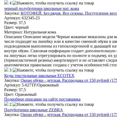
4
черный полуботинки школьные нат. кожа
Закупка:
КОТОФЕЙ. Без рядов. Все сезоны. Поступление весна
Артикул
:
632345-23
Размер: 37,5
Цвет
:
черный
Материал
:
Натуральная кожа
Описание Описание модели Черные кожаные мокасины для мал
числе подходят на линейку или в качестве сменной обуви в шк
подсводником выполнены из гипоаллергенной и дышащей нат
внутри обуви. Сквозная перфорация создает дополнительную 
на липучках легко отрегулировать по полноте и подъему, их у
(термопластичной резины) амортизирует и не оставляет следо
анатомически правильная: создана с учетом особенностей ст
3
Кеды текстильные школьные ECOTEX
Закупка:
Океан обуви - детская. Распродажа от 150 рублей (17
Артикул
:
5-027TF/Оранжевый
Размер: 37,5
Цвет
:
Оранжевый
Подробное описание на сайте поставщика
2
Полуботинки школьные ZEBRA
Закупка:
Океан обуви - детская. Распродажа от 150 рублей (17