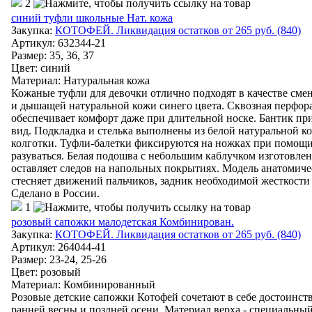
2
синий туфли школьные Нат. кожа
Закупка:
КОТОФЕЙ. Ликвидация остатков от 265 руб. (840)
Артикул
:
632344-21
Размер: 35, 36, 37
Цвет
:
синий
Материал
:
Натуральная кожа
Кожаные туфли для девочки отлично подходят в качестве сме
и дышащей натуральной кожи синего цвета. Сквозная перфора
обеспечивает комфорт даже при длительной носке. Бантик п
вид. Подкладка и стелька выполнены из белой натуральной ко
колготки. Туфли-балетки фиксируются на ножках при помощи
разуваться. Белая подошва с небольшим каблучком изготовлен
оставляет следов на напольных покрытиях. Модель анатомичес
стесняет движений пальчиков, задник необходимой жесткости
Сделано в России.
1
розовый сапожки малодетская Комбинирован.
Закупка:
КОТОФЕЙ. Ликвидация остатков от 265 руб. (840)
Артикул
:
264044-41
Размер: 23-24, 25-26
Цвет
:
розовый
Материал
:
Комбинированный
Розовые детские сапожки Котофей сочетают в себе достоинств
ранней весны и поздней осени. Материал верха - специальный