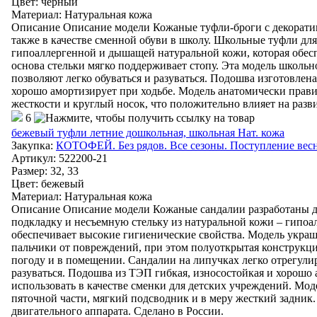
Цвет
:
черный
Материал
:
Натуральная кожа
Описание Описание модели Кожаные туфли-броги с декоративн
также в качестве сменной обуви в школу. Школьные туфли для
гипоаллергенной и дышащей натуральной кожи, которая обесп
основа стельки мягко поддерживает стопу. Эта модель школь
позволяют легко обуваться и разуваться. Подошва изготовлен
хорошо амортизирует при ходьбе. Модель анатомически прави
жесткости и круглый носок, что положительно влияет на разви
6
бежевый туфли летние дошкольная, школьная Нат. кожа
Закупка:
КОТОФЕЙ. Без рядов. Все сезоны. Поступление весна
Артикул
:
522200-21
Размер: 32, 33
Цвет
:
бежевый
Материал
:
Натуральная кожа
Описание Описание модели Кожаные сандалии разработаны дл
подкладку и несъемную стельку из натуральной кожи – гипо
обеспечивает высокие гигиенические свойства. Модель укр
пальчики от повреждений, при этом полуоткрытая конструкц
погоду и в помещении. Сандалии на липучках легко отрегулир
разуваться. Подошва из ТЭП гибкая, износостойкая и хорошо 
использовать в качестве сменки для детских учреждений. Мо
пяточной части, мягкий подсводник и в меру жесткий задник.
двигательного аппарата. Сделано в России.