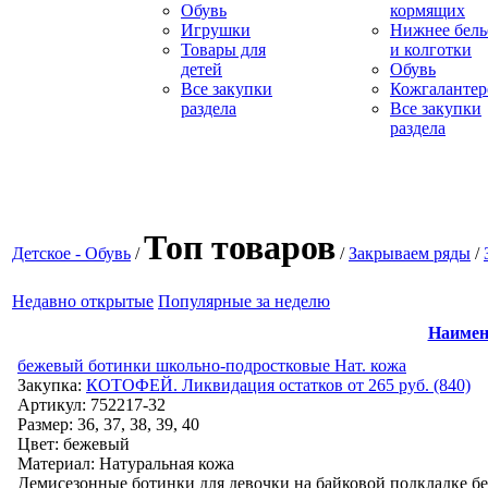
Обувь
кормящих
Игрушки
Нижнее бель
Товары для
и колготки
детей
Обувь
Все закупки
Кожгалантер
раздела
Все закупки
раздела
Топ товаров
Детское - Обувь
/
/
Закрываем ряды
/
Недавно открытые
Популярные за неделю
Наимен
бежевый ботинки школьно-подростковые Нат. кожа
Закупка:
КОТОФЕЙ. Ликвидация остатков от 265 руб. (840)
Артикул
:
752217-32
Размер: 36, 37, 38, 39, 40
Цвет
:
бежевый
Материал
:
Натуральная кожа
Демисезонные ботинки для девочки на байковой подкладке бе