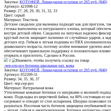
Закупка:
КОТОФЕЙ. Ликвидация остатков от 265 руб. (840)
Артикул
:
421098-12
Размер: 27, 28, 29, 30, 31, 32, 33
Цвет
:
серый
Материал
:
Текстиль
Детские сандалии для мальчика подходят как для прогулок, так
стелька выполнены из натурального хлопка, который обеспеч
внутри детской обуви. Сандалии на липучках надежно фиксиру
круглый носок защищает пальчики от случайных ударов, а за
детских игр. Гибкая и легкая подошва из ПВХ (поливинилхлори
дошкольного возраста, поэтому особое внимание уделено ана
обеспечивают правильную поддержку и положительно влияют н
оторвать и проглотить. Сделано в России.
1
.чер-сер-роз ботинки школьные нат. кожа
Закупка:
КОТОФЕЙ. Ликвидация остатков от 265 руб. (840)
Артикул
:
652209-31
Размер: 34, 35, 36, 37
Цвет
:
чер-сер-роз
Материал
:
Натуральная кожа
Утепленные кожаные ботинки со шнурками и молнией подход
кожи. Подкладка из шерстяной байки, на 80% состоящая из на
согревают и отводят от стоп испарения. Шнурки позволяют отр
разуваться. Носочная часть ботинок защищена неубиваемой 
– легкая, гибкая и амортизирующая. Ботинки интересны соче