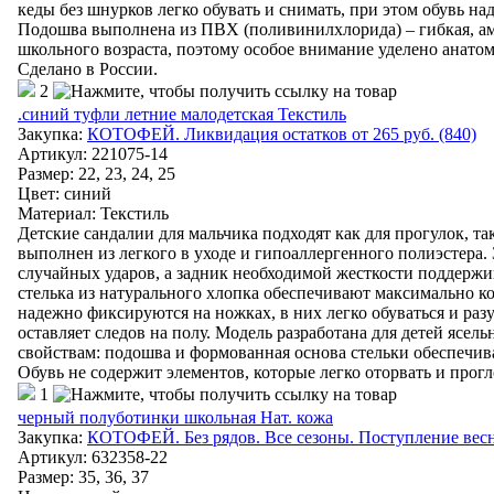
кеды без шнурков легко обувать и снимать, при этом обувь на
Подошва выполнена из ПВХ (поливинилхлорида) – гибкая, ам
школьного возраста, поэтому особое внимание уделено анат
Сделано в России.
2
.синий туфли летние малодетская Текстиль
Закупка:
КОТОФЕЙ. Ликвидация остатков от 265 руб. (840)
Артикул
:
221075-14
Размер: 22, 23, 24, 25
Цвет
:
синий
Материал
:
Текстиль
Детские сандалии для мальчика подходят как для прогулок, та
выполнен из легкого в уходе и гипоаллергенного полиэстера
случайных ударов, а задник необходимой жесткости поддержи
стелька из натурального хлопка обеспечивают максимально 
надежно фиксируются на ножках, в них легко обуваться и раз
оставляет следов на полу. Модель разработана для детей ясел
свойствам: подошва и формованная основа стельки обеспечи
Обувь не содержит элементов, которые легко оторвать и прогл
1
черный полуботинки школьная Нат. кожа
Закупка:
КОТОФЕЙ. Без рядов. Все сезоны. Поступление весна
Артикул
:
632358-22
Размер: 35, 36, 37