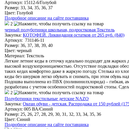
Артикул
:
15112-6/Голубой
Размер: 33, 34, 35, 36, 37
Цвет
:
Голубой
Подробное описание на сайте поставщика
2
черный полуботинки школьная, подростковая Текстиль
Закупка:
КОТОФЕЙ. Ликвидация остатков от 265 руб. (840)
Артикул
:
731146-11
Размер: 36, 37, 38, 39, 40
Цвет
:
черный
Материал
:
Текстиль
Легкие летние кеды в сеточку идеально подходят для жарких
высокой воздухопроницаемостью. Отсутствие подкладки обес
таких кедах комфортно даже в жаркую погоду. Стелька из хло
кеды без шнурков легко обувать и снимать, при этом обувь на
Подошва выполнена из ПВХ (поливинилхлорида) – гибкая, ам
разработана с учетом особенностей подростковой стопы. Сдел
2
Полуботинки текстильные детские NAZO
Закупка:
Океан обуви - детская. Распродажа от 150 рублей (17
Артикул
:
005 ВА/Синий
Размер: 25, 26, 27, 28, 29, 30, 31, 32, 33, 34, 35, 36
Цвет
:
Синий
Подробное описание на сайте поставщика