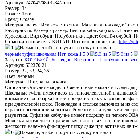
Артикул
:
247047/08-01-34/Лето
Размер: 34
Раздел
:
Лето
Бренд
:
Crosby
Материал верха: Иск.кожа/текстиль Материал подклада: Текст
Размерность: Размер в размер. Высота каблука (см): 3. Назнач
Кроссовки. Вид обуви: Полуботинки. Цвет: белый-голубо
Страна-изготовитель: КИТАЙ. Подробное описание:
https://p
1
черный туфли школьная Нат. кожа
1
5.0
Закупка:
КОТОФЕЙ. Без рядов. Все сезоны. Поступление весна
Артикул
:
632370-21
Размер: 32, 33, 34, 35
Цвет
:
черный
Материал
:
Натуральная кожа
Описание Описание модели Лаконичные кожаные туфли для де
Школьные туфли имеют верх из гипоаллергенной и дышащей 
внимание своей бархатистой поверхностью. Сквозная перфор
при длительной носке. Подкладка и стелька выполнены из све
окрасит носочки или колготки. Ремешки с липучками-велькро
разуваться. Туфли на каблучке имеют подошву из легкого ЭВ
Модель анатомически правильная: пяточная часть приподнята
жесткости надежно фиксирует пятку даже при активных движе
0