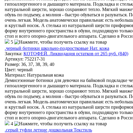
гипоаллергенного и дышащего материала. Подкладка и стелька
натуральной шерсти, хорошо сохраняют тепло. Мягкий манже
обувь по подъему, а молния - быстро обуваться и разуваться.
очень легкая. Модель анатомически правильная: есть небольш
и круглый носок. А стелька из натуральной шерсти приформо
форму внутреннего пространства в обуви, подходящую только
стоп и всего опорно-двигательного аппарата. Сделано в Росси
5
.черный ботинки школьно-подростковые Нат. кожа
Закупка:
КОТОФЕЙ. Ликвидация остатков от 265 руб. (840)
Артикул
:
752217-31
Размер: 36, 37, 38, 39, 40
Цвет
:
черный
Материал
:
Натуральная кожа
Демисезонные ботинки для девочки на байковой подкладке че
гипоаллергенного и дышащего материала. Подкладка и стелька
натуральной шерсти, хорошо сохраняют тепло. Мягкий манже
обувь по подъему, а молния - быстро обуваться и разуваться.
очень легкая. Модель анатомически правильная: есть небольш
и круглый носок. А стелька из натуральной шерсти приформо
форму внутреннего пространства в обуви, подходящую только
стоп и всего опорно-двигательного аппарата. Сделано в Росси
4
.серый туфли летние дошкольная Текстиль