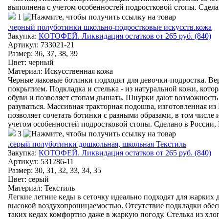
выполнена с учетом особенностей подростковой стопы. Сдела
1
.черный полуботинки школьно-подростковые искусств.кожа
Закупка:
КОТОФЕЙ. Ликвидация остатков от 265 руб. (840)
Артикул
:
733021-21
Размер: 36, 37, 38, 39
Цвет
:
черный
Материал
:
Искусственная кожа
Черные лаковые ботинки подходят для девочки-подростка. В
покрытием. Подкладка и стелька - из натуральной кожи, кото
обуви и позволяет стопам дышать. Шнурки дают возможность о
разуваться. Массивная тракторная подошва, изготовленная из
позволяет сочетать ботинки с разными образами, в том числе
учетом особенностей подростковой стопы. Сделано в России, 
3
.серый полуботинки дошкольная, школьная Текстиль
Закупка:
КОТОФЕЙ. Ликвидация остатков от 265 руб. (840)
Артикул
:
531286-11
Размер: 30, 31, 32, 33, 34, 35
Цвет
:
серый
Материал
:
Текстиль
Легкие летние кеды в сеточку идеально подходят для жарких
высокой воздухопроницаемостью. Отсутствие подкладки обес
таких кедах комфортно даже в жаркую погоду. Стелька из хло