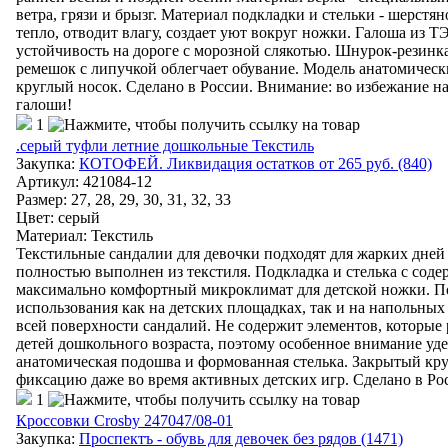
ветра, грязи и брызг. Материал подкладки и стельки - шерстя
тепло, отводит влагу, создает уют вокруг ножки. Галоша из 
устойчивость на дороге с морозной слякотью. Шнурок-резинка
ремешок с липучкой облегчает обувание. Модель анатомическ
круглый носок. Сделано в России. Внимание: во избежание н
галоши!
1
.серый туфли летние дошкольные Текстиль
Закупка:
КОТОФЕЙ. Ликвидация остатков от 265 руб. (840)
Артикул
:
421084-12
Размер: 27, 28, 29, 30, 31, 32, 33
Цвет
:
серый
Материал
:
Текстиль
Текстильные сандалии для девочки подходят для жарких дней 
полностью выполнен из текстиля. Подкладка и стелька с соде
максимально комфортный микроклимат для детской ножки. По
использования как на детских площадках, так и на напольных
всей поверхности сандалий. Не содержит элементов, которые 
детей дошкольного возраста, поэтому особенное внимание уд
анатомическая подошва и формованная стелька. Закрытый к
фиксацию даже во время активных детских игр. Сделано в Ро
1
Кроссовки Crosby 247047/08-01
Закупка:
Проспектъ - обувь для девочек без рядов (1471)