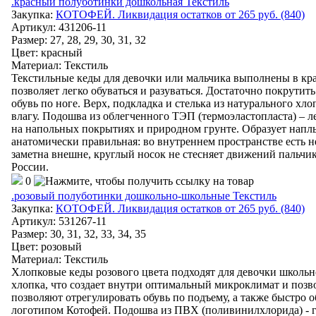
.красный полуботинки дошкольная Текстиль
Закупка:
КОТОФЕЙ. Ликвидация остатков от 265 руб. (840)
Артикул
:
431206-11
Размер: 27, 28, 29, 30, 31, 32
Цвет
:
красный
Материал
:
Текстиль
Текстильные кеды для девочки или мальчика выполнены в кр
позволяет легко обуваться и разуваться. Достаточно покрутить
обувь по ноге. Верх, подкладка и стелька из натурального х
влагу. Подошва из облегченного ТЭП (термоэластопласта) – 
на напольных покрытиях и природном грунте. Образует наплы
анатомически правильная: во внутреннем пространстве есть н
заметна внешне, круглый носок не стесняет движений пальчик
России.
0
.розовый полуботинки дошкольно-школьные Текстиль
Закупка:
КОТОФЕЙ. Ликвидация остатков от 265 руб. (840)
Артикул
:
531267-11
Размер: 30, 31, 32, 33, 34, 35
Цвет
:
розовый
Материал
:
Текстиль
Хлопковые кеды розового цвета подходят для девочки школьно
хлопка, что создает внутри оптимальный микроклимат и позв
позволяют отрегулировать обувь по подъему, а также быстро 
логотипом Котофей. Подошва из ПВХ (поливинилхлорида) - ги