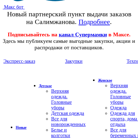
Макс бот
Новый партнерский пункт выдачи заказов
на Салимжанова.
Подробнее
.
Подписывайтесь на
канал Супермамки
в Максе.
Здесь мы публикуем самые выгодные закупки, акции и
распродажи от поставщиков.
Экспресс-заказ
Закупки
Техп
Женское
Верхняя
Детское
Верхняя
одежда.
одежда.
Головные
Головные
уборы
уборы
Одежда
Детская одежда
Одежда для
Все для
спорта, дома
новорожденных
отдыха
Новые
Белье и
Все для
колготки
беременных 