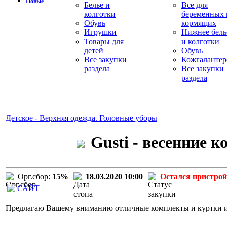
Новые
Белье и
Все для
колготки
беременных 
Обувь
кормящих
Игрушки
Нижнее бель
Товары для
и колготки
детей
Обувь
Все закупки
Кожгалантер
раздела
Все закупки
раздела
Детское - Верхняя одежда. Головные уборы
Gusti - весенние 
Орг.сбор:
15%
18.03.2020 10:00
Остался пристрой
САЙТ
Предлагаю Вашему вниманию отличные комплекты и куртки изв