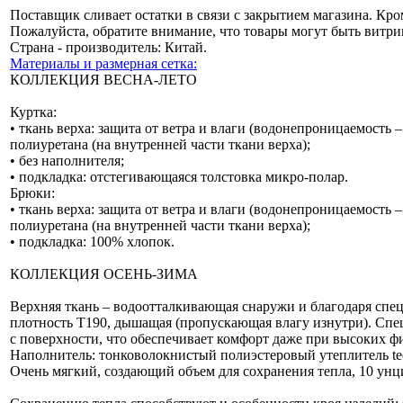
Поставщик сливает остатки в связи с закрытием магазина. Кро
Пожалуйста, обратите внимание, что товары могут быть витр
Страна - производитель: Китай.
Материалы и размерная сетка:
КОЛЛЕКЦИЯ ВЕСНА-ЛЕТО
Куртка:
• ткань верха: защита от ветра и влаги (водонепроницаемость 
полиуретана (на внутренней части ткани верха);
• без наполнителя;
• подкладка: отстегивающаяся толстовка микро-полар.
Брюки:
• ткань верха: защита от ветра и влаги (водонепроницаемость 
полиуретана (на внутренней части ткани верха);
• подкладка: 100% хлопок.
КОЛЛЕКЦИЯ ОСЕНЬ-ЗИМА
Верхняя ткань – водоотталкивающая снаружи и благодаря спец
плотность Т190, дышащая (пропускающая влагу изнутри). Спе
с поверхности, что обеспечивает комфорт даже при высоких ф
Наполнитель: тонковолокнистый полиэстеровый утеплитель teck 
Очень мягкий, создающий объем для сохранения тепла, 10 унци