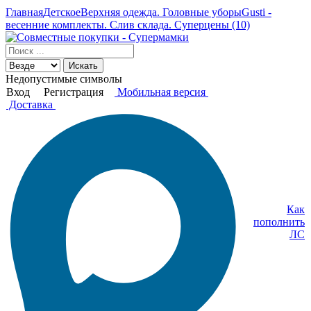
Главная
Детское
Верхняя одежда. Головные уборы
Gusti -
весенние комплекты. Слив склада. Суперцены (10)
Искать
Недопустимые символы
Вход
Регистрация
Мобильная версия
Доставка
Как
пополнить
ЛС