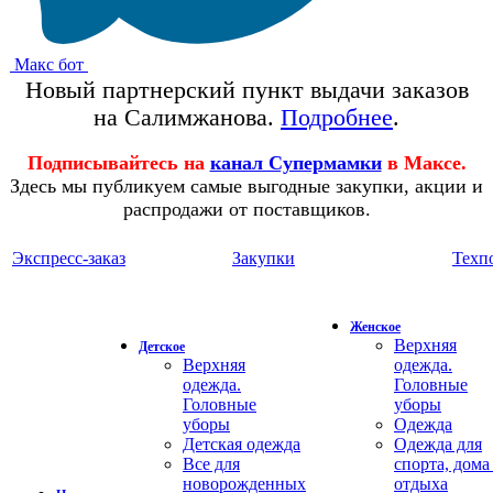
Макс бот
Новый партнерский пункт выдачи заказов
на Салимжанова.
Подробнее
.
Подписывайтесь на
канал Супермамки
в Максе.
Здесь мы публикуем самые выгодные закупки, акции и
распродажи от поставщиков.
Экспресс-заказ
Закупки
Техп
Женское
Верхняя
Детское
Верхняя
одежда.
одежда.
Головные
Головные
уборы
уборы
Одежда
Детская одежда
Одежда для
Все для
спорта, дома
новорожденных
отдыха