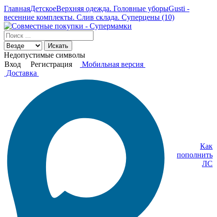
Главная
Детское
Верхняя одежда. Головные уборы
Gusti -
весенние комплекты. Слив склада. Суперцены (10)
Искать
Недопустимые символы
Вход
Регистрация
Мобильная версия
Доставка
Как
пополнить
ЛС