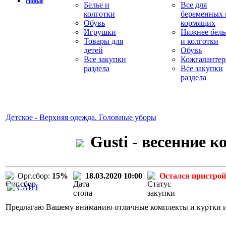
Новые
Белье и
Все для
колготки
беременных 
Обувь
кормящих
Игрушки
Нижнее бель
Товары для
и колготки
детей
Обувь
Все закупки
Кожгалантер
раздела
Все закупки
раздела
Детское - Верхняя одежда. Головные уборы
Gusti - весенние 
Орг.сбор:
15%
18.03.2020 10:00
Остался пристрой
САЙТ
Предлагаю Вашему вниманию отличные комплекты и куртки изв