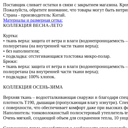
Поставщик сливает остатки в связи с закрытием магазина. Кро
Пожалуйста, обратите внимание, что товары могут быть витр
Страна - производитель: Китай.
Материалы и размерная сетка:
КОЛЛЕКЦИЯ ВЕСНА-ЛЕТО
Куртка:
• ткань верха: защита от ветра и влаги (водонепроницаемость 
полиуретана (на внутренней части ткани верха);
• без наполнителя;
• подкладка: отстегивающаяся толстовка микро-полар.
Брюки:
• ткань верха: защита от ветра и влаги (водонепроницаемость 
полиуретана (на внутренней части ткани верха);
• подкладка: 100% хлопок.
КОЛЛЕКЦИЯ ОСЕНЬ-ЗИМА
Верхняя ткань – водоотталкивающая снаружи и благодаря спец
плотность Т190, дышащая (пропускающая влагу изнутри). Спе
с поверхности, что обеспечивает комфорт даже при высоких ф
Наполнитель: тонковолокнистый полиэстеровый утеплитель teck 
Очень мягкий, создающий объем для сохранения тепла, 10 унци