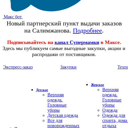
Макс бот
Новый партнерский пункт выдачи заказов
на Салимжанова.
Подробнее
.
Подписывайтесь на
канал Супермамки
в Максе.
Здесь мы публикуем самые выгодные закупки, акции и
распродажи от поставщиков.
Экспресс-заказ
Закупки
Техп
Женское
Верхняя
Детское
Верхняя
одежда.
одежда.
Головные
Головные
уборы
уборы
Одежда
Детская одежда
Одежда для
Все для
спорта, дома
новорожденных
отдыха