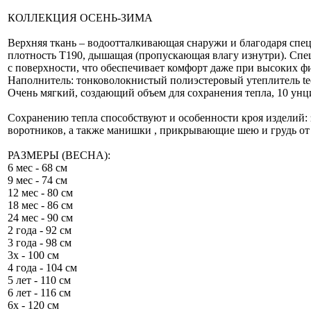
КОЛЛЕКЦИЯ ОСЕНЬ-ЗИМА
Верхняя ткань – водоотталкивающая снаружи и благодаря спец
плотность Т190, дышащая (пропускающая влагу изнутри). Спе
с поверхности, что обеспечивает комфорт даже при высоких ф
Наполнитель: тонковолокнистый полиэстеровый утеплитель teck 
Очень мягкий, создающий объем для сохранения тепла, 10 унци
Сохранению тепла способствуют и особенности кроя изделий:
воротников, а также манишки , прикрывающие шею и грудь от 
РАЗМЕРЫ (ВЕСНА):
6 мес - 68 см
9 мес - 74 см
12 мес - 80 см
18 мес - 86 см
24 мес - 90 см
2 года - 92 см
3 года - 98 см
3х - 100 см
4 года - 104 см
5 лет - 110 см
6 лет - 116 см
6х - 120 см