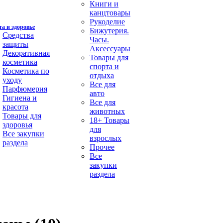
Книги и
канцтовары
Рукоделие
а и здоровье
Бижутерия.
Средства
Часы.
защиты
Аксессуары
Декоративная
Товары для
косметика
спорта и
Косметика по
отдыха
уходу
Все для
Парфюмерия
авто
Гигиена и
Все для
красота
животных
Товары для
18+ Товары
здоровья
для
Все закупки
взрослых
раздела
Прочее
Все
закупки
раздела