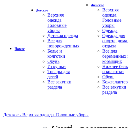
Женское
Верхняя
Детское
Верхняя
одежда.
одежда.
Головные
Головные
уборы
уборы
Одежда
Детская одежда
Одежда для
Все для
спорта, дома
новорожденных
отдыха
Новые
Белье и
Все для
колготки
беременных 
Обувь
кормящих
Игрушки
Нижнее бель
Товары для
и колготки
детей
Обувь
Все закупки
Кожгалантер
раздела
Все закупки
раздела
Детское - Верхняя одежда. Головные уборы