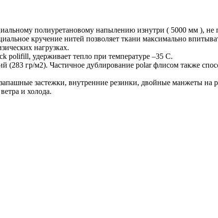
иальному полиуретановому напылению изнутри ( 5000 мм ), не 
циальное кручение нитей позволяет ткани максимально впитыват
изических нагрузках.
polifill, удерживает тепло при температуре –35 С.
й (283 гр/м2). Частичное дублирование polar флисом также спо
 запашные застежки, внутренние резинки, двойные манжеты на р
ветра и холода.