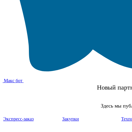
Макс бот
Новый партн
Здесь мы пуб
Экспресс-заказ
Закупки
Техп