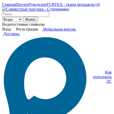
Главная
Прочее
Рукоделие
FURTEX - ткани метражом (4)
Искать
Недопустимые символы
Вход
Регистрация
Мобильная версия
Доставка
Как
пополнить
ЛС