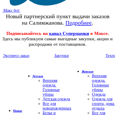
Макс бот
Новый партнерский пункт выдачи заказов
на Салимжанова.
Подробнее
.
Подписывайтесь на
канал Супермамки
в Максе.
Здесь мы публикуем самые выгодные закупки, акции и
распродажи от поставщиков.
Экспресс-заказ
Закупки
Техп
Женское
Верхняя
Детское
Верхняя
одежда.
одежда.
Головные
Головные
уборы
уборы
Одежда
Детская одежда
Одежда для
Все для
спорта, дома
новорожденных
отдыха
Новые
Белье и
Все для