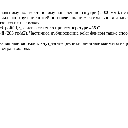
иальному полиуретановому напылению изнутри ( 5000 мм ), не 
циальное кручение нитей позволяет ткани максимально впитыват
изических нагрузках.
polifill, удерживает тепло при температуре –35 С.
й (283 гр/м2). Частичное дублирование polar флисом также спо
 запашные застежки, внутренние резинки, двойные манжеты на р
ветра и холода.