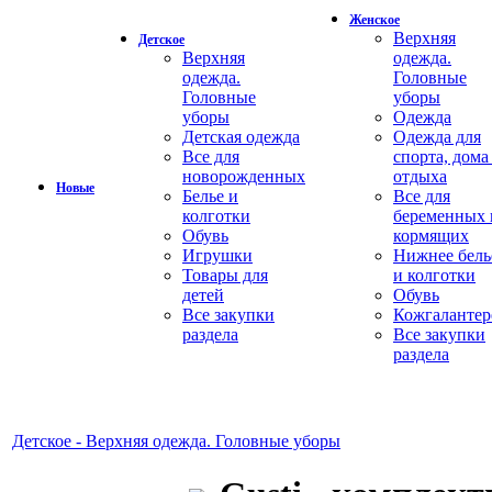
Женское
Верхняя
Детское
Верхняя
одежда.
одежда.
Головные
Головные
уборы
уборы
Одежда
Детская одежда
Одежда для
Все для
спорта, дома
новорожденных
отдыха
Новые
Белье и
Все для
колготки
беременных 
Обувь
кормящих
Игрушки
Нижнее бель
Товары для
и колготки
детей
Обувь
Все закупки
Кожгалантер
раздела
Все закупки
раздела
Детское - Верхняя одежда. Головные уборы