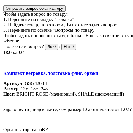
Отправить вопрос организатору
Чтобы задать вопрос по товару:
1. Перейдите на вкладку "Товары"
2. Найдите товар, по которому Вы хотите задать вопрос
3. Перейдите по ссылке "Вопросы по товару"
Чтобы задать вопрос по заказу, в блоке "Ваш заказ в этой зак
wiserine
Полезен ли вопрос?
/
Да
0
Нет
0
18.05.2024
Комплект ветровка, толстовка флис, брюки
Артикул
:
GSG4268-1
Размер
:
12м, 18м, 24м
Цвет
:
BRIGHT ROSE (малиновый), SHALE (шоколадный)
Здравствуйте, подскажите, чем размер 12м отличается от 12М?
Организатор mamaKA: