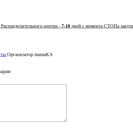
 Распределительного центра -
7-10
дней с момента СТОПа закуп
сты
Организатор
mamaKA
варам