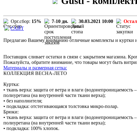
Gusti - комплект
Орг.сбор:
15%
7-10 дн.
30.03.2021 10:00
Остал
САЙТ
Предлагаю Вашему вниманию отличные комплекты и куртки изв
Поставщик сливает остатки в связи с закрытием магазина. Кро
Пожалуйста, обратите внимание, что товары могут быть витр
Материалы и размерная сетка:
КОЛЛЕКЦИЯ ВЕСНА-ЛЕТО
Куртка:
• ткань верха: защита от ветра и влаги (водонепроницаемость 
полиуретана (на внутренней части ткани верха);
• без наполнителя;
• подкладка: отстегивающаяся толстовка микро-полар.
Брюки:
• ткань верха: защита от ветра и влаги (водонепроницаемость 
полиуретана (на внутренней части ткани верха);
• подкладка: 100% хлопок.