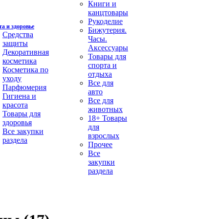
Книги и
канцтовары
Рукоделие
а и здоровье
Бижутерия.
Средства
Часы.
защиты
Аксессуары
Декоративная
Товары для
косметика
спорта и
Косметика по
отдыха
уходу
Все для
Парфюмерия
авто
Гигиена и
Все для
красота
животных
Товары для
18+ Товары
здоровья
для
Все закупки
взрослых
раздела
Прочее
Все
закупки
раздела