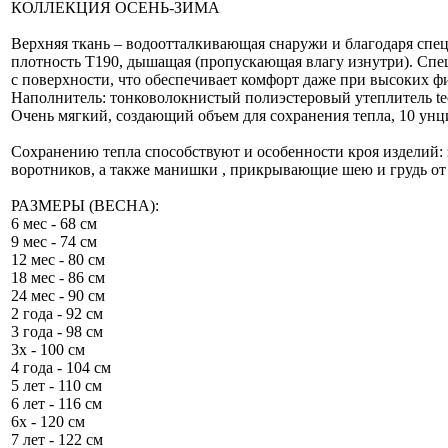
КОЛЛЕКЦИЯ ОСЕНЬ-ЗИМА
Верхняя ткань – водоотталкивающая снаружи и благодаря спец
плотность Т190, дышащая (пропускающая влагу изнутри). Спе
с поверхности, что обеспечивает комфорт даже при высоких ф
Наполнитель: тонковолокнистый полиэстеровый утеплитель teck 
Очень мягкий, создающий объем для сохранения тепла, 10 унци
Сохранению тепла способствуют и особенности кроя изделий:
воротников, а также манишки , прикрывающие шею и грудь от 
РАЗМЕРЫ (ВЕСНА):
6 мес - 68 см
9 мес - 74 см
12 мес - 80 см
18 мес - 86 см
24 мес - 90 см
2 года - 92 см
3 года - 98 см
3х - 100 см
4 года - 104 см
5 лет - 110 см
6 лет - 116 см
6х - 120 см
7 лет - 122 см