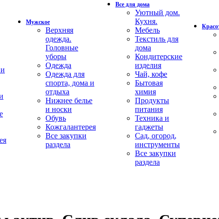
Все для дома
Уютный дом.
Кухня.
Мужское
Красот
Верхняя
Мебель
одежда.
Текстиль для
Головные
дома
уборы
Кондитерские
Одежда
изделия
 и
Одежда для
Чай, кофе
спорта, дома и
Бытовая
отдыха
химия
и
Нижнее белье
Продукты
и носки
питания
е
Обувь
Техника и
Кожгалантерея
гаджеты
Все закупки
Сад, огород,
ея
раздела
инструменты
Все закупки
раздела