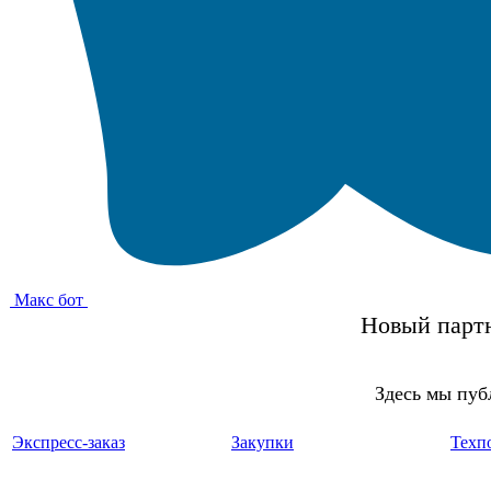
Макс бот
Новый партн
Здесь мы пуб
Экспресс-заказ
Закупки
Техп