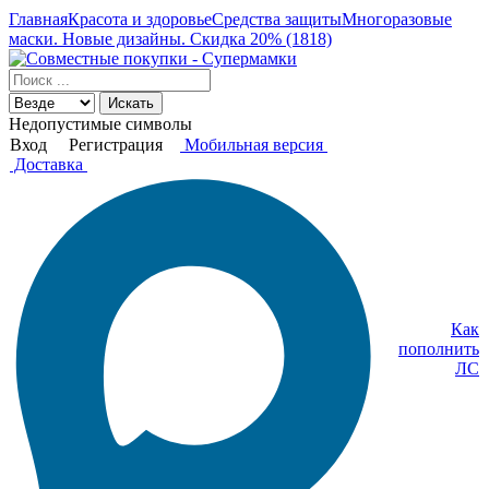
Главная
Красота и здоровье
Средства защиты
Многоразовые
маски. Новые дизайны. Скидка 20% (1818)
Искать
Недопустимые символы
Вход
Регистрация
Мобильная версия
Доставка
Как
пополнить
ЛС