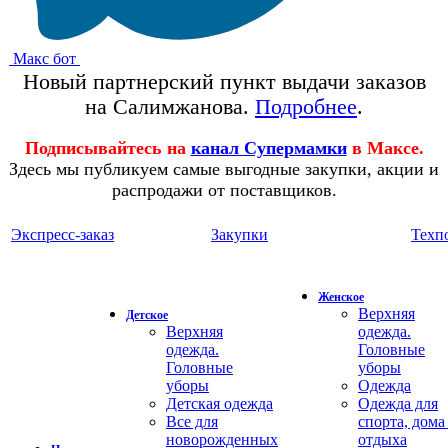
Макс бот
Новый партнерский пункт выдачи заказов
на Салимжанова.
Подробнее
.
Подписывайтесь на
канал Супермамки
в Максе.
Здесь мы публикуем самые выгодные закупки, акции и
распродажи от поставщиков.
Экспресс-заказ
Закупки
Техп
Женское
Верхняя
Детское
Верхняя
одежда.
одежда.
Головные
Головные
уборы
уборы
Одежда
Детская одежда
Одежда для
Все для
спорта, дома
новорожденных
отдыха