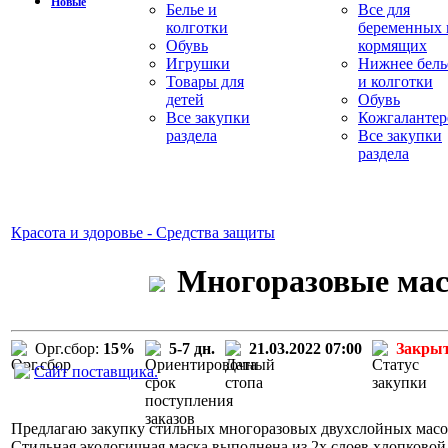
Новые
Белье и
Все для
колготки
беременных 
Обувь
кормящих
Игрушки
Нижнее бель
Товары для
и колготки
детей
Обувь
Все закупки
Кожгалантер
раздела
Все закупки
раздела
Красота и здоровье - Средства защиты
Многоразовые мас
Орг.сбор:
15%
5-7 дн.
21.03.2022 07:00
Закры
Сайт поставщика.
Предлагаю закупку стильных многоразовых двухслойных масо
Стильная экологичная маска выполнена из 2х слоев хлопковой 