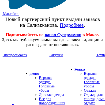
Макс бот
Новый партнерский пункт выдачи заказов
на Салимжанова.
Подробнее
.
Подписывайтесь на
канал Супермамки
в Максе.
Здесь мы публикуем самые выгодные закупки, акции и
распродажи от поставщиков.
Экспресс-заказ
Закупки
Техп
Женское
Верхняя
Детское
Верхняя
одежда.
одежда.
Головные
Головные
уборы
уборы
Одежда
Детская одежда
Одежда для
Все для
спорта, дома
новорожденных
отдыха