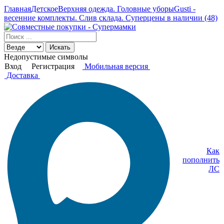
Главная
Детское
Верхняя одежда. Головные уборы
Gusti -
весенние комплекты. Слив склада. Суперцены в наличии (48)
Искать
Недопустимые символы
Вход
Регистрация
Мобильная версия
Доставка
Как
пополнить
ЛС