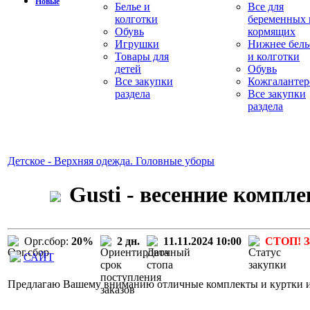
Новые
Белье и
Все для
колготки
беременных 
Обувь
кормящих
Игрушки
Нижнее бель
Товары для
и колготки
детей
Обувь
Все закупки
Кожгалантер
раздела
Все закупки
раздела
Детское - Верхняя одежда. Головные уборы
Gusti - весенние компл
Орг.сбор:
20%
2 дн.
11.11.2024 10:00
СТОП! З
САЙТ
Предлагаю Вашему вниманию отличные комплекты и куртки изв