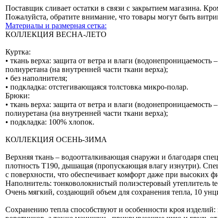
Поставщик сливает остатки в связи с закрытием магазина. Кро
Пожалуйста, обратите внимание, что товары могут быть витр
Материалы и размерная сетка:
КОЛЛЕКЦИЯ ВЕСНА-ЛЕТО
Куртка:
• ткань верха: защита от ветра и влаги (водонепроницаемость 
полиуретана (на внутренней части ткани верха);
• без наполнителя;
• подкладка: отстегивающаяся толстовка микро-полар.
Брюки:
• ткань верха: защита от ветра и влаги (водонепроницаемость 
полиуретана (на внутренней части ткани верха);
• подкладка: 100% хлопок.
КОЛЛЕКЦИЯ ОСЕНЬ-ЗИМА
Верхняя ткань – водоотталкивающая снаружи и благодаря спец
плотность Т190, дышащая (пропускающая влагу изнутри). Спе
с поверхности, что обеспечивает комфорт даже при высоких ф
Наполнитель: тонковолокнистый полиэстеровый утеплитель teck 
Очень мягкий, создающий объем для сохранения тепла, 10 унци
Сохранению тепла способствуют и особенности кроя изделий: