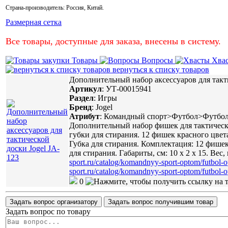
Страна-производитель:
Россия
,
Китай
.
Размерная сетка
Все товары, доступные для заказа, внесены в систему.
Товары
Вопросы
Хва
вернуться к списку товаров
Дополнительный набор аксессуаров для такти
Артикул
:
УТ-00015941
Раздел
:
Игры
Бренд
:
Jogel
Атрибут
:
Командный спорт>Футбол>Футбол
Дополнительный набор фишек для тактическо
губки для стирания. 12 фишек красного цвет
Губка для стирания. Комплектация: 12 фишек
для стирания. Габариты, см: 10 х 2 х 15. Ве
sport.ru/catalog/komandnyy-sport-optom/futbol-
sport.ru/catalog/komandnyy-sport-optom/futbol-
0
Задать вопрос организатору
Задать вопрос получившим товар
Задать вопрос по товару