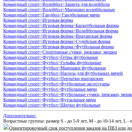
Командный спорт>Волейбол>Защита для волейбола
Командный спорт>Волейбол>Манишки волейбольные
Командный спорт>Гандбол>Гандбольные мячи
Командный спорт>Игровая форма
Командный спорт>Игровая форма>Баскетбольная форма
Командный спорт>Игровая форма>Волейбольная форма
Командный спорт>Игровая форма>Вратарская форма
Командный спорт>Игровая форма>Судейская форма
Командный спорт>Игровая форма>Футбольная форма
Командный спорт>Спортивные сумки, рюкзаки, мешки
Командный спорт>Футбол>Гетры футбольные
Командный спорт>Футбол>Гольфы футбольные
Командный спорт>Футбол>Манишки футбольные
Командный спорт>Футбол>Насосы для футбольных мячей
Командный спорт>Футбол>Перчатки вратарские
Командный спорт>Футбол>Футбольные аксессуары
Командный спорт>Футбол>Футбольные мячи
Командный спорт>Футбол>Футбольные сумки, рюкзаки, меш
Командный спорт>Футбол>Футзальные мячи
Командный спорт>Футбол>Щитки футбольные
Дополнительно:
Возрастные группы: размер S - до 5-9 лет, М - до 10-14 лет, L - 
Ориентировочный срок поступления заказов на ПВЗ или до