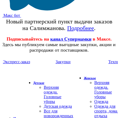
Макс бот
Новый партнерский пункт выдачи заказов
на Салимжанова.
Подробнее
.
Подписывайтесь на
канал Супермамки
в Максе.
Здесь мы публикуем самые выгодные закупки, акции и
распродажи от поставщиков.
Экспресс-заказ
Закупки
Техп
Женское
Верхняя
Детское
Верхняя
одежда.
одежда.
Головные
Головные
уборы
уборы
Одежда
Детская одежда
Одежда для
Все для
спорта, дома
новорожденных
отдыха