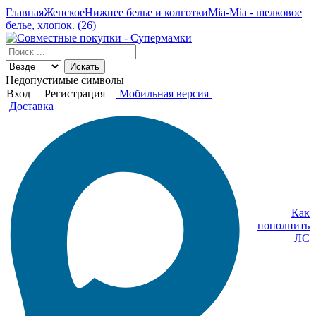
Главная
Женское
Нижнее белье и колготки
Mia-Mia - шелковое
белье, хлопок. (26)
Искать
Недопустимые символы
Вход
Регистрация
Мобильная версия
Доставка
Как
пополнить
ЛС