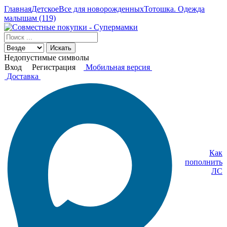
Главная
Детское
Все для новорожденных
Тотошка. Одежда
малышам (119)
Искать
Недопустимые символы
Вход
Регистрация
Мобильная версия
Доставка
Как
пополнить
ЛС