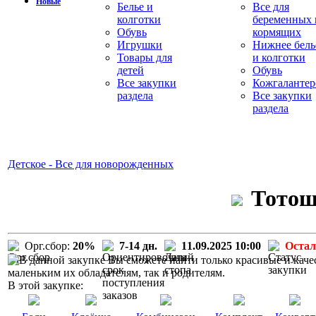
Новые
Белье и
Все для
колготки
беременных 
Обувь
кормящих
Игрушки
Нижнее бель
Товары для
и колготки
детей
Обувь
Все закупки
Кожгалантер
раздела
Все закупки
раздела
Детское - Все для новорожденных
Тотош
Орг.сбор:
20%
7-14 дн.
11.09.2025 10:00
Остал
В данной закупке Вы сможете найти только красивые и каче
маленьким их обладателям, так и родителям.
В этой закупке: