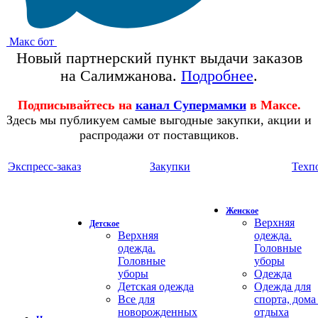
Макс бот
Новый партнерский пункт выдачи заказов
на Салимжанова.
Подробнее
.
Подписывайтесь на
канал Супермамки
в Максе.
Здесь мы публикуем самые выгодные закупки, акции и
распродажи от поставщиков.
Экспресс-заказ
Закупки
Техп
Женское
Верхняя
Детское
Верхняя
одежда.
одежда.
Головные
Головные
уборы
уборы
Одежда
Детская одежда
Одежда для
Все для
спорта, дома
новорожденных
отдыха