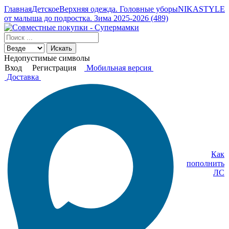
Главная
Детское
Верхняя одежда. Головные уборы
NIKASTYLE
от малыша до подростка. Зима 2025-2026 (489)
Искать
Недопустимые символы
Вход
Регистрация
Мобильная версия
Доставка
Как
пополнить
ЛС