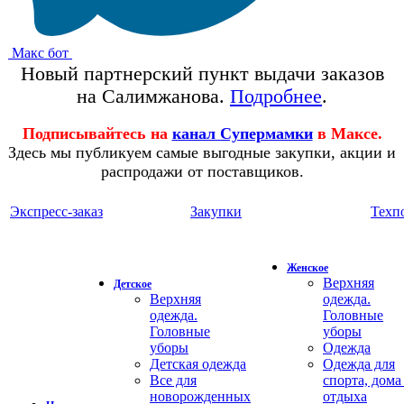
Макс бот
Новый партнерский пункт выдачи заказов
на Салимжанова.
Подробнее
.
Подписывайтесь на
канал Супермамки
в Максе.
Здесь мы публикуем самые выгодные закупки, акции и
распродажи от поставщиков.
Экспресс-заказ
Закупки
Техп
Женское
Верхняя
Детское
Верхняя
одежда.
одежда.
Головные
Головные
уборы
уборы
Одежда
Детская одежда
Одежда для
Все для
спорта, дома
новорожденных
отдыха