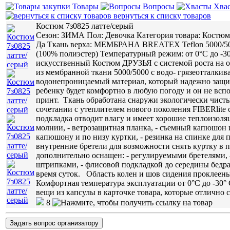
Товары
Вопросы
Хва
вернуться к списку товаров
Костюм 7з0825 латте/серый
Сезон: ЗИМА Пол: Девочка Категория товара: Костюм
Да Ткань верха: МЕМБРАНА BREATEX Teflon 5000/500
(100% полиэстер) Температурный режим: от 0°С до -30°
искусственный Костюм ДРУЗЬЯ с системой роста на од
из мембранной ткани 5000/5000 с водо- грязеотталк
водонепроницаемый материал, который надежно защи
ребенку будет комфортно в любую погоду и он не всп
принт. Ткань обработана снаружи экологически чист
сочетании с утеплителем нового поколения FIBERlite 
подкладка отводит влагу и имеет хорошие теплоизоля
молнии, - ветрозащитная планка, - съемный капюшон и
капюшону и по низу куртки, - резинка на спинке для 
внутренние бретели для возможности снять куртку в
дополнительно оснащен: - регулируемыми бретелями,
штрипками, - флисовой подкладкой до середины бедра
время суток. Область колен и шов сидения проклеен
Комфортная температура эксплуатации от 0°С до -30°
вещи из капсулы в карточке товара, которые отлично 
8
Задать вопрос организатору