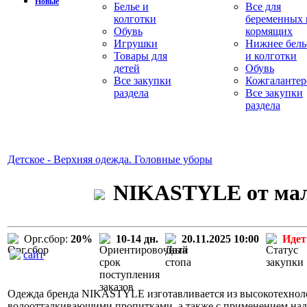
Новые
Белье и
Все для
колготки
беременных 
Обувь
кормящих
Игрушки
Нижнее бель
Товары для
и колготки
детей
Обувь
Все закупки
Кожгалантер
раздела
Все закупки
раздела
Детское - Верхняя одежда. Головные уборы
NIKASTYLE от малы
Орг.сбор:
20%
10-14 дн.
20.11.2025 10:00
Идет
сайт
Одежда бренда NIKASTYLE изготавливается из высокотехнол
водоотталкивающими пропитками, а также с применением над