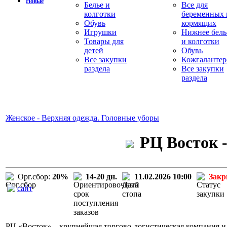
Новые
Белье и
Все для
колготки
беременных 
Обувь
кормящих
Игрушки
Нижнее бель
Товары для
и колготки
детей
Обувь
Все закупки
Кожгалантер
раздела
Все закупки
раздела
Женское - Верхняя одежда. Головные уборы
РЦ Восток -
Орг.сбор:
20%
14-20 дн.
11.02.2026 10:00
Зак
сайт
РЦ «Восток» – крупнейшая торгово-логистическая компания и