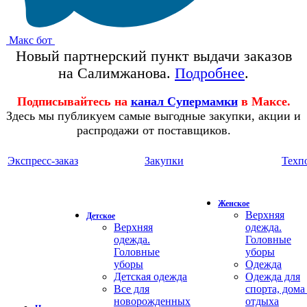
Макс бот
Новый партнерский пункт выдачи заказов
на Салимжанова.
Подробнее
.
Подписывайтесь на
канал Супермамки
в Максе.
Здесь мы публикуем самые выгодные закупки, акции и
распродажи от поставщиков.
Экспресс-заказ
Закупки
Техп
Женское
Верхняя
Детское
Верхняя
одежда.
одежда.
Головные
Головные
уборы
уборы
Одежда
Детская одежда
Одежда для
Все для
спорта, дома
новорожденных
отдыха