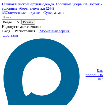
Главная
Женское
Верхняя одежда. Головные уборы
РЦ Восток -
головные уборы, перчатки (244)
Искать
Недопустимые символы
Вход
Регистрация
Мобильная версия
Доставка
Как
пополнить
ЛС