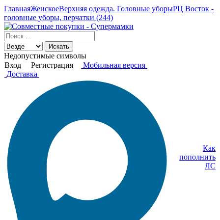
Главная
Женское
Верхняя одежда. Головные уборы
РЦ Восток -
головные уборы, перчатки (244)
Искать
Недопустимые символы
Вход
Регистрация
Мобильная версия
Доставка
Как
пополнить
ЛС