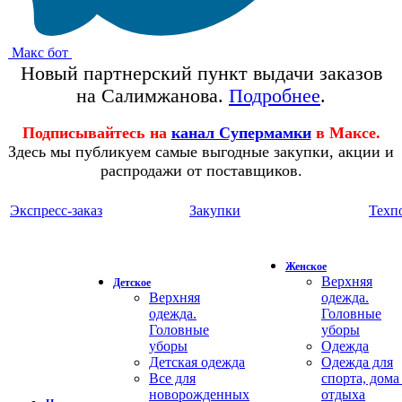
Макс бот
Новый партнерский пункт выдачи заказов
на Салимжанова.
Подробнее
.
Подписывайтесь на
канал Супермамки
в Максе.
Здесь мы публикуем самые выгодные закупки, акции и
распродажи от поставщиков.
Экспресс-заказ
Закупки
Техп
Женское
Верхняя
Детское
Верхняя
одежда.
одежда.
Головные
Головные
уборы
уборы
Одежда
Детская одежда
Одежда для
Все для
спорта, дома
новорожденных
отдыха