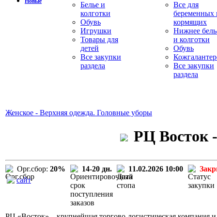
Новые
Белье и
Все для
колготки
беременных 
Обувь
кормящих
Игрушки
Нижнее бель
Товары для
и колготки
детей
Обувь
Все закупки
Кожгалантер
раздела
Все закупки
раздела
Женское - Верхняя одежда. Головные уборы
РЦ Восток -
Орг.сбор:
20%
14-20 дн.
11.02.2026 10:00
Зак
сайт
РЦ «Восток» – крупнейшая торгово-логистическая компания и