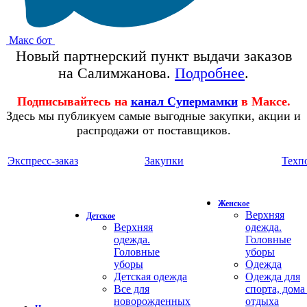
Макс бот
Новый партнерский пункт выдачи заказов
на Салимжанова.
Подробнее
.
Подписывайтесь на
канал Супермамки
в Максе.
Здесь мы публикуем самые выгодные закупки, акции и
распродажи от поставщиков.
Экспресс-заказ
Закупки
Техп
Женское
Верхняя
Детское
Верхняя
одежда.
одежда.
Головные
Головные
уборы
уборы
Одежда
Детская одежда
Одежда для
Все для
спорта, дома
новорожденных
отдыха