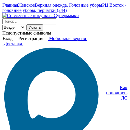
Главная
Женское
Верхняя одежда. Головные уборы
РЦ Восток -
головные уборы, перчатки (244)
Искать
Недопустимые символы
Вход
Регистрация
Мобильная версия
Доставка
Как
пополнить
ЛС