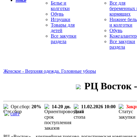
Новые
Белье и
Все для
колготки
беременных 
Обувь
кормящих
Игрушки
Нижнее бель
Товары для
и колготки
детей
Обувь
Все закупки
Кожгалантер
раздела
Все закупки
раздела
Женское - Верхняя одежда. Головные уборы
РЦ Восток -
Орг.сбор:
20%
14-20 дн.
11.02.2026 10:00
Зак
сайт
РЦ «Восток» – крупнейшая торгово-логистическая компания и