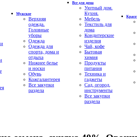
Все для дома
Уютный дом.
Кухня.
Мужское
Красот
Верхняя
Мебель
одежда.
Текстиль для
Головные
дома
уборы
Кондитерские
Одежда
изделия
 и
Одежда для
Чай, кофе
спорта, дома и
Бытовая
отдыха
химия
и
Нижнее белье
Продукты
и носки
питания
е
Обувь
Техника и
Кожгалантерея
гаджеты
Все закупки
Сад, огород,
ея
раздела
инструменты
Все закупки
раздела