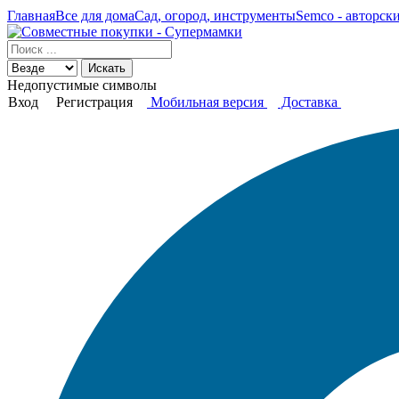
Главная
Все для дома
Сад, огород, инструменты
Semco - авторск
Искать
Недопустимые символы
Вход
Регистрация
Мобильная версия
Доставка