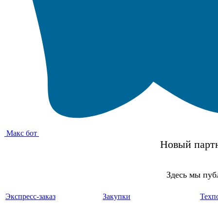
Макс бот
Новый партн
Здесь мы пуб
Экспресс-заказ
Закупки
Техп