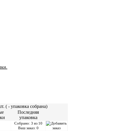
пки.
т. (
- упаковка собрана)
ые
Последняя
вки
упаковка
Собрано: 3 из 10
Ваш заказ: 0