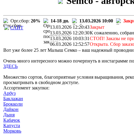
Semco - авторс
Орг.сбор:
20%
14-18 дн.
13.03.2026 10:00
Зак
13.03.2026 12:20:43
Закрыт
САЙТ
13.03.2026 12:20:30
К сожалению, собранн
13.03.2026 10:03:31
СТОП! Заказы не пр
06.03.2026 12:52:57
Открыта. Сбор заказ
Вот уже более 25 лет Малыш Семко – ваш надежный проводни
Очень много интересного можно почерпнуть в инстаграмме п
ЗДЕСЬ
Множество сортов, благоприятные условия выращивания, реко
просматривать в свободном доступе.
Ассортимент закупки:
Арбуз
Баклажан
Брокколи
Дайкон
Дыня
Кабачок
Капуста
Морковь