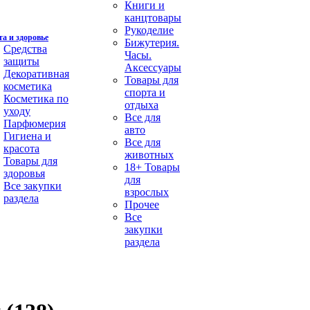
Книги и
канцтовары
Рукоделие
а и здоровье
Бижутерия.
Средства
Часы.
защиты
Аксессуары
Декоративная
Товары для
косметика
спорта и
Косметика по
отдыха
уходу
Все для
Парфюмерия
авто
Гигиена и
Все для
красота
животных
Товары для
18+ Товары
здоровья
для
Все закупки
взрослых
раздела
Прочее
Все
закупки
раздела