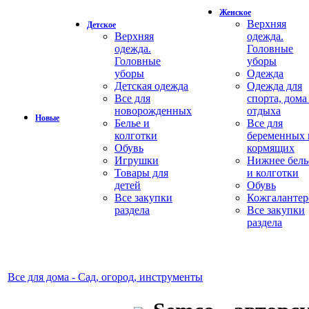
Женское
Верхняя
Детское
Верхняя
одежда.
одежда.
Головные
Головные
уборы
уборы
Одежда
Детская одежда
Одежда для
Все для
спорта, дома
новорожденных
отдыха
Новые
Белье и
Все для
колготки
беременных 
Обувь
кормящих
Игрушки
Нижнее бель
Товары для
и колготки
детей
Обувь
Все закупки
Кожгалантер
раздела
Все закупки
раздела
Все для дома - Сад, огород, инструменты