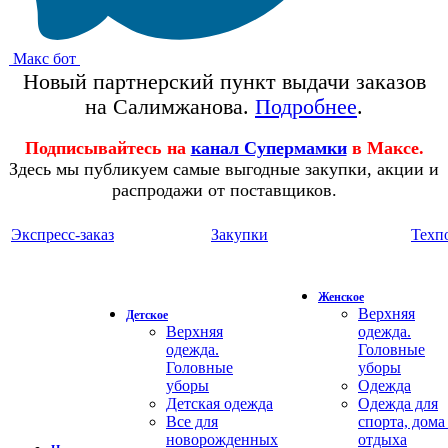
Макс бот
Новый партнерский пункт выдачи заказов
на Салимжанова.
Подробнее
.
Подписывайтесь на
канал Супермамки
в Максе.
Здесь мы публикуем самые выгодные закупки, акции и
распродажи от поставщиков.
Экспресс-заказ
Закупки
Техп
Женское
Верхняя
Детское
Верхняя
одежда.
одежда.
Головные
Головные
уборы
уборы
Одежда
Детская одежда
Одежда для
Все для
спорта, дома
новорожденных
отдыха