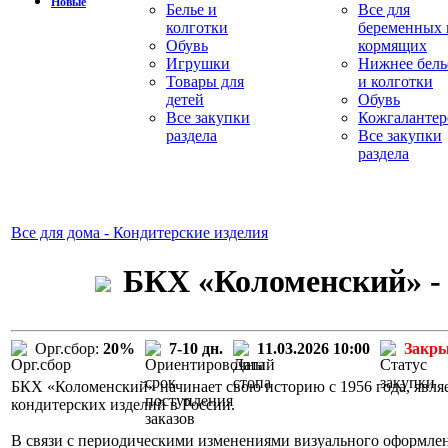
Новые
Белье и
Все для
колготки
беременных 
Обувь
кормящих
Игрушки
Нижнее бель
Товары для
и колготки
детей
Обувь
Все закупки
Кожгалантер
раздела
Все закупки
раздела
Все для дома - Кондитерские изделия
БКХ «Коломенский» - 
Орг.сбор:
20%
7-10 дн.
11.03.2026 10:00
Закр
БКХ «Коломенский» начинает свою историю с 1956 года, явля
кондитерских изделий в России.
В связи с периодическими изменениями визуального оформле