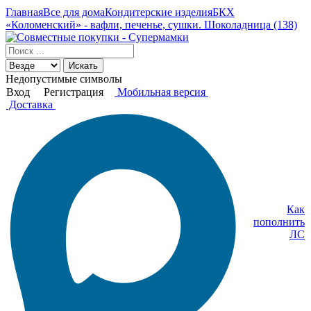
Главная
Все для дома
Кондитерские изделия
БКХ
«Коломенский» - вафли, печенье, сушки. Шоколадница (138)
Искать
Недопустимые символы
Вход
Регистрация
Мобильная версия
Доставка
Как
пополнить
ЛС