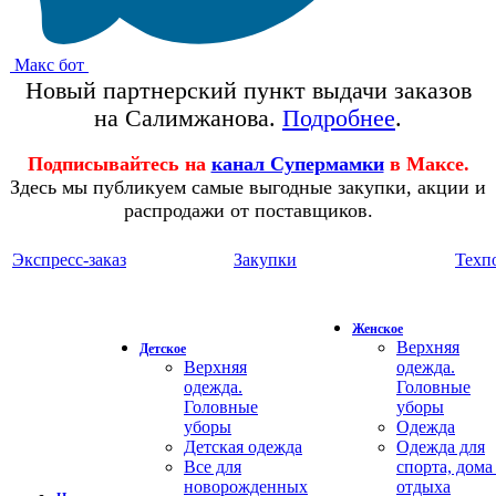
Макс бот
Новый партнерский пункт выдачи заказов
на Салимжанова.
Подробнее
.
Подписывайтесь на
канал Супермамки
в Максе.
Здесь мы публикуем самые выгодные закупки, акции и
распродажи от поставщиков.
Экспресс-заказ
Закупки
Техп
Женское
Верхняя
Детское
Верхняя
одежда.
одежда.
Головные
Головные
уборы
уборы
Одежда
Детская одежда
Одежда для
Все для
спорта, дома
новорожденных
отдыха