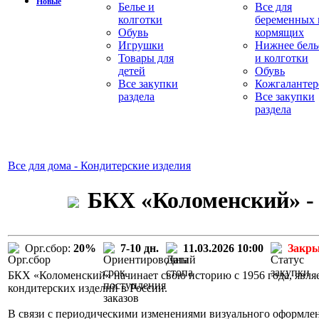
Новые
Белье и
Все для
колготки
беременных 
Обувь
кормящих
Игрушки
Нижнее бель
Товары для
и колготки
детей
Обувь
Все закупки
Кожгалантер
раздела
Все закупки
раздела
Все для дома - Кондитерские изделия
БКХ «Коломенский» - 
Орг.сбор:
20%
7-10 дн.
11.03.2026 10:00
Закр
БКХ «Коломенский» начинает свою историю с 1956 года, явля
кондитерских изделий в России.
В связи с периодическими изменениями визуального оформле