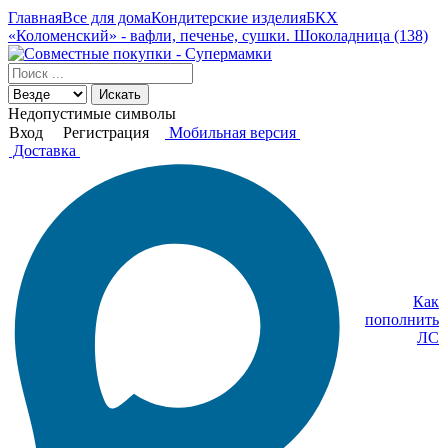
Главная
Все для дома
Кондитерские изделия
БКХ
«Коломенский» - вафли, печенье, сушки. Шоколадница (138)
Искать
Недопустимые символы
Вход
Регистрация
Мобильная версия
Доставка
Как
пополнить
ЛС