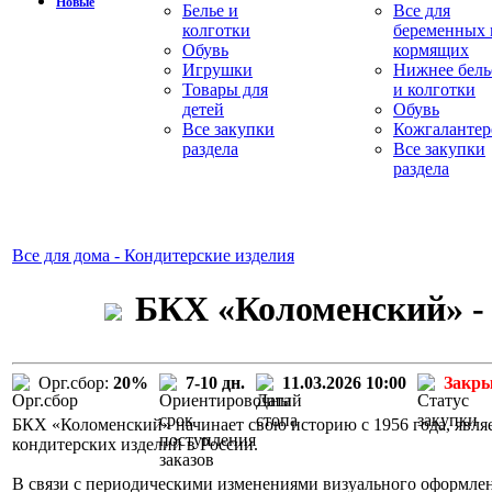
Новые
Белье и
Все для
колготки
беременных 
Обувь
кормящих
Игрушки
Нижнее бель
Товары для
и колготки
детей
Обувь
Все закупки
Кожгалантер
раздела
Все закупки
раздела
Все для дома - Кондитерские изделия
БКХ «Коломенский» - 
Орг.сбор:
20%
7-10 дн.
11.03.2026 10:00
Закр
БКХ «Коломенский» начинает свою историю с 1956 года, явля
кондитерских изделий в России.
В связи с периодическими изменениями визуального оформле