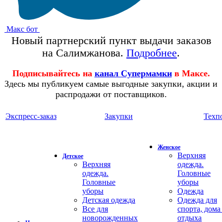
Макс бот
Новый партнерский пункт выдачи заказов
на Салимжанова.
Подробнее
.
Подписывайтесь на
канал Супермамки
в Максе.
Здесь мы публикуем самые выгодные закупки, акции и
распродажи от поставщиков.
Экспресс-заказ
Закупки
Техп
Женское
Верхняя
Детское
Верхняя
одежда.
одежда.
Головные
Головные
уборы
уборы
Одежда
Детская одежда
Одежда для
Все для
спорта, дома
новорожденных
отдыха