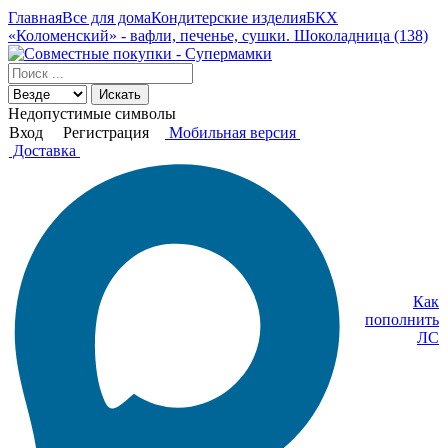
Главная
Все для дома
Кондитерские изделия
БКХ
«Коломенский» - вафли, печенье, сушки. Шоколадница (138)
Искать
Недопустимые символы
Вход
Регистрация
Мобильная версия
Доставка
Как
пополнить
ЛС