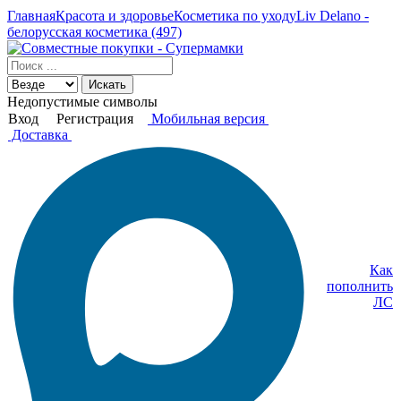
Главная
Красота и здоровье
Косметика по уходу
Liv Delano -
белорусская косметика (497)
Искать
Недопустимые символы
Вход
Регистрация
Мобильная версия
Доставка
Как
пополнить
ЛС