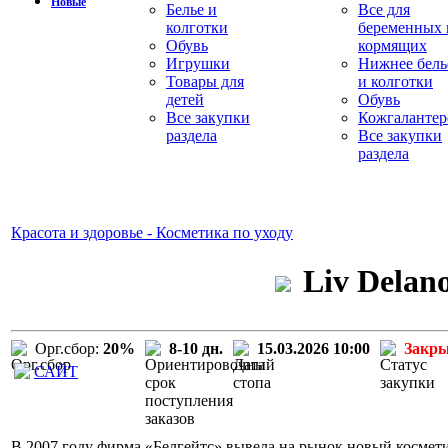
Новые
Белье и
Все для
колготки
беременных 
Обувь
кормящих
Игрушки
Нижнее бель
Товары для
и колготки
детей
Обувь
Все закупки
Кожгалантер
раздела
Все закупки
раздела
Красота и здоровье - Косметика по уходу
Liv Delan
Орг.сбор:
20%
8-10 дн.
15.03.2026 10:00
Закр
САЙТ
В 2007 году фирма «Белгейтс» вывела на рынок новый космети