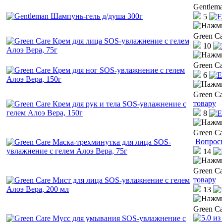
Gentlem
5
Green C
10
Green C
6
Green C
товару
8
Green C
Вопрос
14
Green C
товару
13
Green C