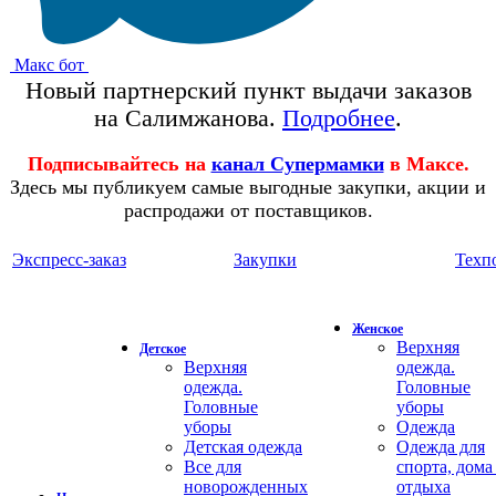
Макс бот
Новый партнерский пункт выдачи заказов
на Салимжанова.
Подробнее
.
Подписывайтесь на
канал Супермамки
в Максе.
Здесь мы публикуем самые выгодные закупки, акции и
распродажи от поставщиков.
Экспресс-заказ
Закупки
Техп
Женское
Верхняя
Детское
Верхняя
одежда.
одежда.
Головные
Головные
уборы
уборы
Одежда
Детская одежда
Одежда для
Все для
спорта, дома
новорожденных
отдыха