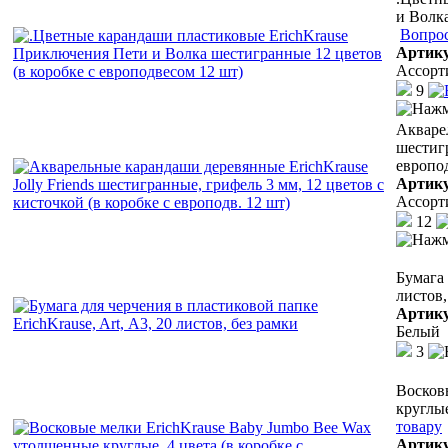
и Волка
Вопрос
Артик
Ассорт
9
Акварел
шестигр
европод
Артик
Ассорт
12
Бумага 
листов,
Артик
Белый
3
Восков
круглые
товару
Артик