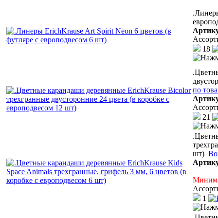
.Линеры
европо
Артик
Ассорт
18
.Цветн
двустор
по тов
Артик
Ассорт
21
.Цветны
трехгра
шт)
Во
Артик
Минима
Ассорт
1
.Цветн