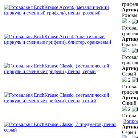
грифель
Артик
Розовы
3
Готовал
грифел
Артик
Оранж
2
Готовал
грифели
Артик
Серый
2
Готовал
грифели
Артик
Синий
2
Готовал
Вопрос
Артик
Серый