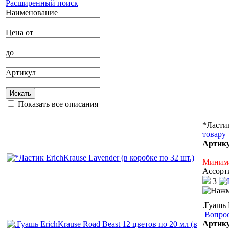
Расширенный поиск
Наименование
Цена
от
до
Артикул
Искать
Показать все описания
*Ластик
товару
Артик
Минима
Ассорт
3
.Гуашь 
Вопрос
Артик