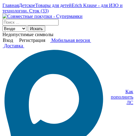
Главная
Детское
Товары для детей
Erich Krause - для ИЗО и
технологии. Сток (33)
Искать
Недопустимые символы
Вход
Регистрация
Мобильная версия
Доставка
Как
пополнить
ЛС