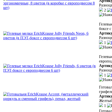
Артик
Разноц
2
Гелевые
боксе с
Артик
Разноц
1
Гелевые
европо
Артик
Разноц
1
Готовал
грифель
Артик
Желты
1
Готовал