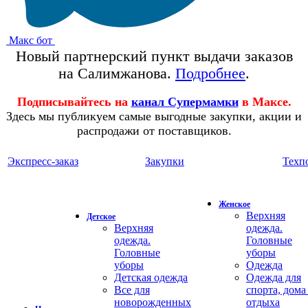
Макс бот
Новый партнерский пункт выдачи заказов
на Салимжанова.
Подробнее
.
Подписывайтесь на
канал Супермамки
в Максе.
Здесь мы публикуем самые выгодные закупки, акции и
распродажи от поставщиков.
Экспресс-заказ
Закупки
Техп
Женское
Верхняя
Детское
Верхняя
одежда.
одежда.
Головные
Головные
уборы
уборы
Одежда
Детская одежда
Одежда для
Все для
спорта, дома
новорожденных
отдыха