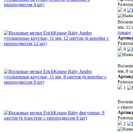
Разноц
0
Восков
мм, 12 
товару
Артик
Разноц
9
Восков
мм, 8 ц
Артик
Разноц
1
Восковы
с европ
Артик
Разноц
2