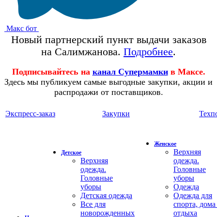
Макс бот
Новый партнерский пункт выдачи заказов
на Салимжанова.
Подробнее
.
Подписывайтесь на
канал Супермамки
в Максе.
Здесь мы публикуем самые выгодные закупки, акции и
распродажи от поставщиков.
Экспресс-заказ
Закупки
Техп
Женское
Верхняя
Детское
Верхняя
одежда.
одежда.
Головные
Головные
уборы
уборы
Одежда
Детская одежда
Одежда для
Все для
спорта, дома
новорожденных
отдыха