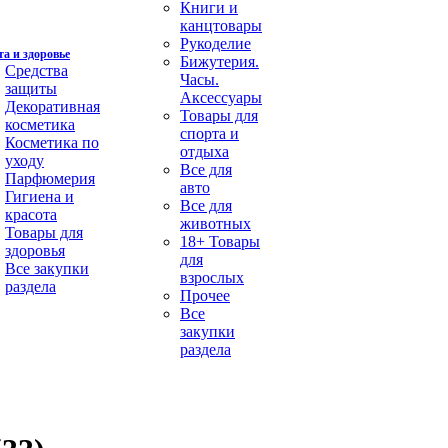
Книги и
канцтовары
Рукоделие
а и здоровье
Бижутерия.
Средства
Часы.
защиты
Аксессуары
Декоративная
Товары для
косметика
спорта и
Косметика по
отдыха
уходу
Все для
Парфюмерия
авто
Гигиена и
Все для
красота
животных
Товары для
18+ Товары
здоровья
для
Все закупки
взрослых
раздела
Прочее
Все
закупки
раздела