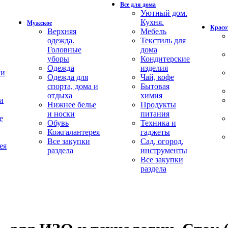
Все для дома
Уютный дом.
Кухня.
Мужское
Красот
Верхняя
Мебель
одежда.
Текстиль для
Головные
дома
уборы
Кондитерские
Одежда
изделия
 и
Одежда для
Чай, кофе
спорта, дома и
Бытовая
отдыха
химия
и
Нижнее белье
Продукты
и носки
питания
е
Обувь
Техника и
Кожгалантерея
гаджеты
Все закупки
Сад, огород,
ея
раздела
инструменты
Все закупки
раздела