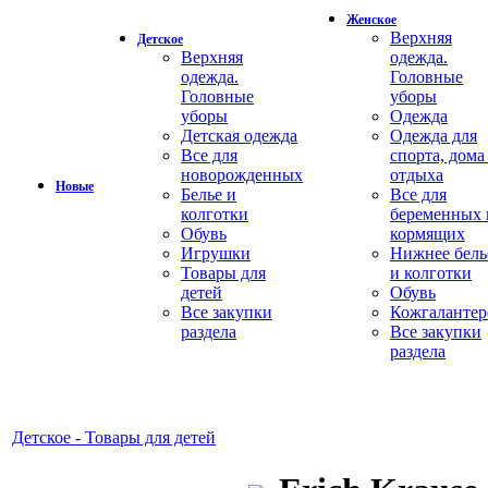
Женское
Верхняя
Детское
Верхняя
одежда.
одежда.
Головные
Головные
уборы
уборы
Одежда
Детская одежда
Одежда для
Все для
спорта, дома
новорожденных
отдыха
Новые
Белье и
Все для
колготки
беременных 
Обувь
кормящих
Игрушки
Нижнее бель
Товары для
и колготки
детей
Обувь
Все закупки
Кожгалантер
раздела
Все закупки
раздела
Детское - Товары для детей