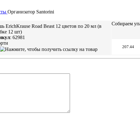
сты
Организатор
Santorini
Собираем упа
шь ErichKrause Road Beast 12 цветов по 20 мл (в
бке 12 шт)
икул
:
62981
орти
207.44