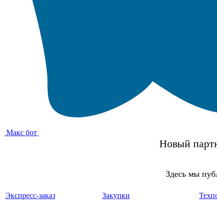
Макс бот
Новый партн
Здесь мы пуб
Экспресс-заказ
Закупки
Техп