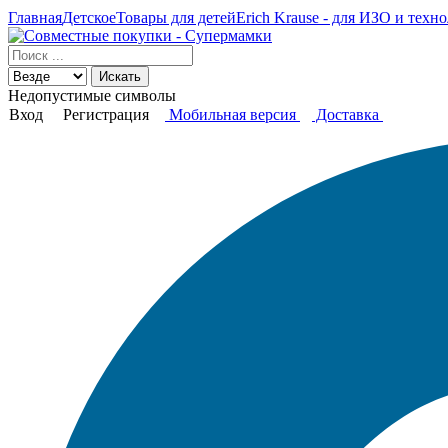
Главная
Детское
Товары для детей
Erich Krause - для ИЗО и техно
Искать
Недопустимые символы
Вход
Регистрация
Мобильная версия
Доставка