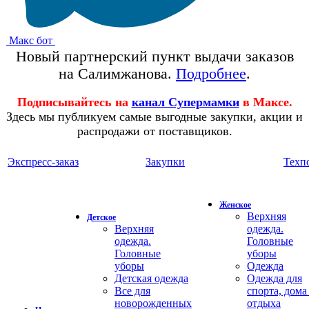
Макс бот
Новый партнерский пункт выдачи заказов
на Салимжанова.
Подробнее
.
Подписывайтесь на
канал Супермамки
в Максе.
Здесь мы публикуем самые выгодные закупки, акции и
распродажи от поставщиков.
Экспресс-заказ
Закупки
Техп
Женское
Верхняя
Детское
Верхняя
одежда.
одежда.
Головные
Головные
уборы
уборы
Одежда
Детская одежда
Одежда для
Все для
спорта, дома
новорожденных
отдыха