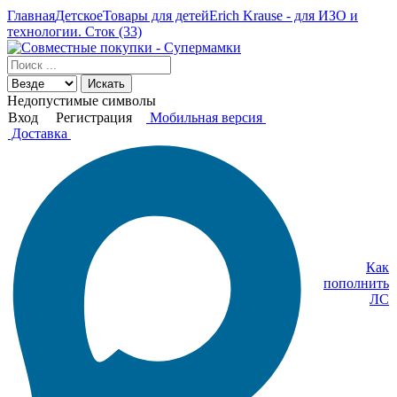
Главная
Детское
Товары для детей
Erich Krause - для ИЗО и
технологии. Сток (33)
Искать
Недопустимые символы
Вход
Регистрация
Мобильная версия
Доставка
Как
пополнить
ЛС