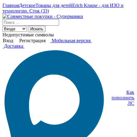
Главная
Детское
Товары для детей
Erich Krause - для ИЗО и
технологии. Сток (33)
Искать
Недопустимые символы
Вход
Регистрация
Мобильная версия
Доставка
Как
пополнить
ЛС