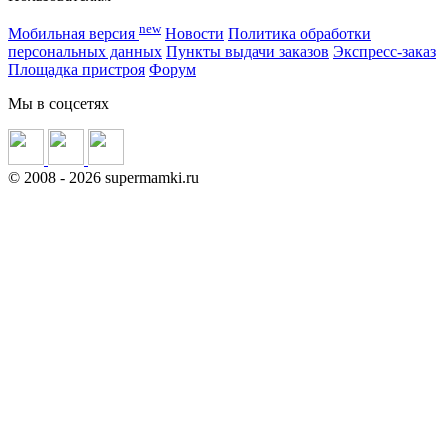
new
Мобильная версия
Новости
Политика обработки
персональных данных
Пункты выдачи заказов
Экспресс-заказ
Площадка пристроя
Форум
Мы в соцсетях
©
2008
- 2026 supermamki.ru