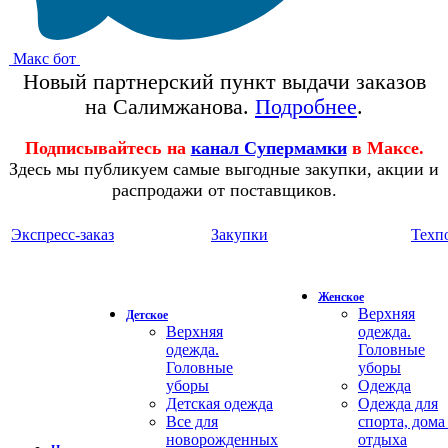
Макс бот
Новый партнерский пункт выдачи заказов
на Салимжанова.
Подробнее
.
Подписывайтесь на
канал Супермамки
в Максе.
Здесь мы публикуем самые выгодные закупки, акции и
распродажи от поставщиков.
Экспресс-заказ
Закупки
Техп
Женское
Верхняя
Детское
Верхняя
одежда.
одежда.
Головные
Головные
уборы
уборы
Одежда
Детская одежда
Одежда для
Все для
спорта, дома
новорожденных
отдыха