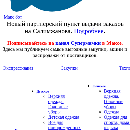
Макс бот
Новый партнерский пункт выдачи заказов
на Салимжанова.
Подробнее
.
Подписывайтесь на
канал Супермамки
в Максе.
Здесь мы публикуем самые выгодные закупки, акции и
распродажи от поставщиков.
Экспресс-заказ
Закупки
Техп
Женское
Верхняя
Детское
Верхняя
одежда.
одежда.
Головные
Головные
уборы
уборы
Одежда
Детская одежда
Одежда для
Все для
спорта, дома
новорожденных
отдыха