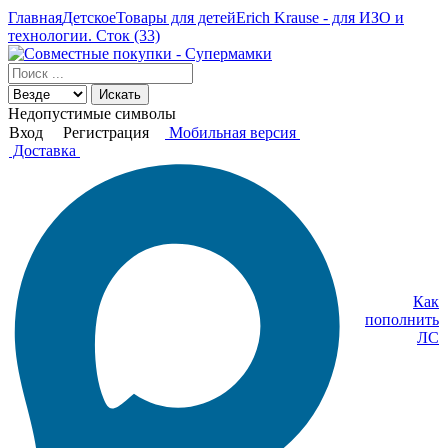
Главная
Детское
Товары для детей
Erich Krause - для ИЗО и
технологии. Сток (33)
Искать
Недопустимые символы
Вход
Регистрация
Мобильная версия
Доставка
Как
пополнить
ЛС