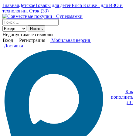
Главная
Детское
Товары для детей
Erich Krause - для ИЗО и
технологии. Сток (33)
Искать
Недопустимые символы
Вход
Регистрация
Мобильная версия
Доставка
Как
пополнить
ЛС