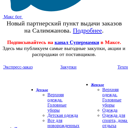
Макс бот
Новый партнерский пункт выдачи заказов
на Салимжанова.
Подробнее
.
Подписывайтесь на
канал Супермамки
в Максе.
Здесь мы публикуем самые выгодные закупки, акции и
распродажи от поставщиков.
Экспресс-заказ
Закупки
Техп
Женское
Верхняя
Детское
Верхняя
одежда.
одежда.
Головные
Головные
уборы
уборы
Одежда
Детская одежда
Одежда для
Все для
спорта, дома
новорожденных
отдыха