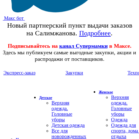
Макс бот
Новый партнерский пункт выдачи заказов
на Салимжанова.
Подробнее
.
Подписывайтесь на
канал Супермамки
в Максе.
Здесь мы публикуем самые выгодные закупки, акции и
распродажи от поставщиков.
Экспресс-заказ
Закупки
Техп
Женское
Верхняя
Детское
Верхняя
одежда.
одежда.
Головные
Головные
уборы
уборы
Одежда
Детская одежда
Одежда для
Все для
спорта, дома
новорожденных
отдыха