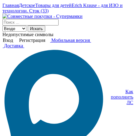
Главная
Детское
Товары для детей
Erich Krause - для ИЗО и
технологии. Сток (33)
Искать
Недопустимые символы
Вход
Регистрация
Мобильная версия
Доставка
Как
пополнить
ЛС