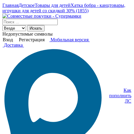
Главная
Детское
Товары для детей
Хатка бобра - канцтовары,
игрушки для детей со скидкой 30% (1855)
Искать
Недопустимые символы
Вход
Регистрация
Мобильная версия
Доставка
Как
пополнить
ЛС