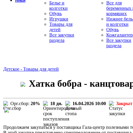
Новые
Белье и
Все для
колготки
беременных 
Обувь
кормящих
Игрушки
Нижнее бель
Товары для
и колготки
детей
Обувь
Все закупки
Кожгалантер
раздела
Все закупки
раздела
Детское - Товары для детей
Хатка бобра - канцтова
Орг.сбор:
20%
18 дн.
16.04.2026 10:00
Закрыт
Продолжаем закупаться у поставщика Гала-центр полезными то
В этой закупке представлено спецпредложение от поставщика 