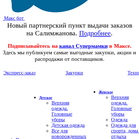
Макс бот
Новый партнерский пункт выдачи заказов
на Салимжанова.
Подробнее
.
Подписывайтесь на
канал Супермамки
в Максе.
Здесь мы публикуем самые выгодные закупки, акции и
распродажи от поставщиков.
Экспресс-заказ
Закупки
Техп
Женское
Верхняя
Детское
Верхняя
одежда.
одежда.
Головные
Головные
уборы
уборы
Одежда
Детская одежда
Одежда для
Все для
спорта, дома
новорожденных
отдыха