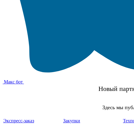
Макс бот
Новый партн
Здесь мы пуб
Экспресс-заказ
Закупки
Техп