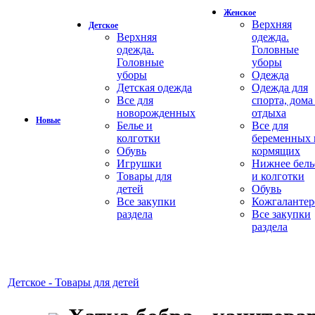
Женское
Верхняя
Детское
Верхняя
одежда.
одежда.
Головные
Головные
уборы
уборы
Одежда
Детская одежда
Одежда для
Все для
спорта, дома
новорожденных
отдыха
Новые
Белье и
Все для
колготки
беременных 
Обувь
кормящих
Игрушки
Нижнее бель
Товары для
и колготки
детей
Обувь
Все закупки
Кожгалантер
раздела
Все закупки
раздела
Детское - Товары для детей