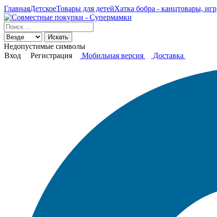
Главная
Детское
Товары для детей
Хатка бобра - канцтовары, игр
Искать
Недопустимые символы
Вход
Регистрация
Мобильная версия
Доставка