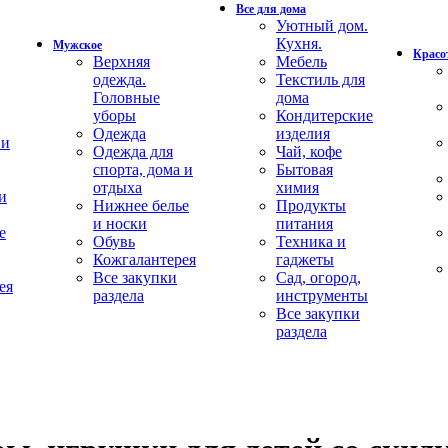
Все для дома
Уютный дом.
Кухня.
Мужское
Красот
Верхняя
Мебель
одежда.
Текстиль для
Головные
дома
уборы
Кондитерские
Одежда
изделия
 и
Одежда для
Чай, кофе
спорта, дома и
Бытовая
отдыха
химия
и
Нижнее белье
Продукты
и носки
питания
е
Обувь
Техника и
Кожгалантерея
гаджеты
Все закупки
Сад, огород,
ея
раздела
инструменты
Все закупки
раздела