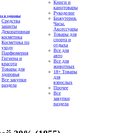
Книги и
канцтовары
Рукоделие
а и здоровье
Бижутерия.
Средства
Часы.
защиты
Аксессуары
Декоративная
Товары для
косметика
спорта и
Косметика по
отдыха
уходу
Все для
Парфюмерия
авто
Гигиена и
Все для
красота
животных
Товары для
18+ Товары
здоровья
для
Все закупки
взрослых
раздела
Прочее
Все
закупки
раздела