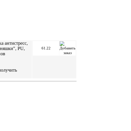
 антистресс,
няшки", PU,
61.22
нов