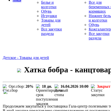
Новые
Белье и
Все для
колготки
беременных 
Обувь
кормящих
Игрушки
Нижнее бель
Товары для
и колготки
детей
Обувь
Все закупки
Кожгалантер
раздела
Все закупки
раздела
Детское - Товары для детей
Хатка бобра - канцтова
Орг.сбор:
20%
18 дн.
16.04.2026 10:00
Закрыт
Продолжаем закупаться у поставщика Гала-центр полезными то
В этой закупке представлено спецпредложение от поставщика 