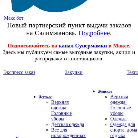
Макс бот
Новый партнерский пункт выдачи заказов
на Салимжанова.
Подробнее
.
Подписывайтесь на
канал Супермамки
в Максе.
Здесь мы публикуем самые выгодные закупки, акции и
распродажи от поставщиков.
Экспресс-заказ
Закупки
Техп
Женское
Верхняя
Детское
Верхняя
одежда.
одежда.
Головные
Головные
уборы
уборы
Одежда
Детская одежда
Одежда для
Все для
спорта, дома
новорожденных
отдыха