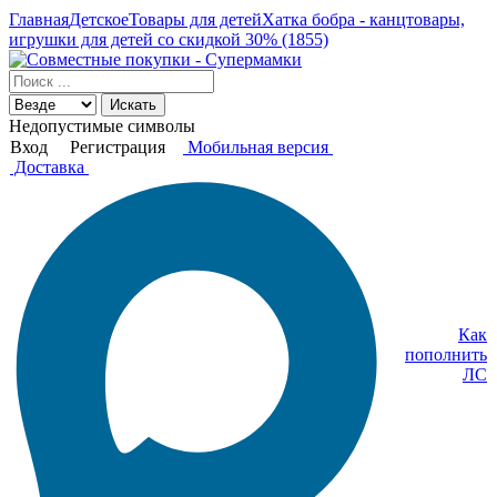
Главная
Детское
Товары для детей
Хатка бобра - канцтовары,
игрушки для детей со скидкой 30% (1855)
Искать
Недопустимые символы
Вход
Регистрация
Мобильная версия
Доставка
Как
пополнить
ЛС