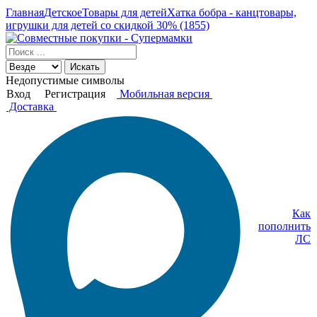
Главная
Детское
Товары для детей
Хатка бобра - канцтовары,
игрушки для детей со скидкой 30% (1855)
Искать
Недопустимые символы
Вход
Регистрация
Мобильная версия
Доставка
Как
пополнить
ЛС