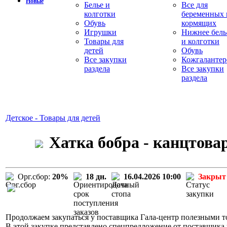
Новые
Белье и
Все для
колготки
беременных 
Обувь
кормящих
Игрушки
Нижнее бель
Товары для
и колготки
детей
Обувь
Все закупки
Кожгалантер
раздела
Все закупки
раздела
Детское - Товары для детей
Хатка бобра - канцтова
Орг.сбор:
20%
18 дн.
16.04.2026 10:00
Закрыт
Продолжаем закупаться у поставщика Гала-центр полезными то
В этой закупке представлено спецпредложение от поставщика 