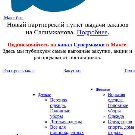
Макс бот
Новый партнерский пункт выдачи заказов
на Салимжанова.
Подробнее
.
Подписывайтесь на
канал Супермамки
в Максе.
Здесь мы публикуем самые выгодные закупки, акции и
распродажи от поставщиков.
Экспресс-заказ
Закупки
Техп
Женское
Верхняя
Детское
Верхняя
одежда.
одежда.
Головные
Головные
уборы
уборы
Одежда
Детская одежда
Одежда для
Все для
спорта, дома
новорожденных
отдыха