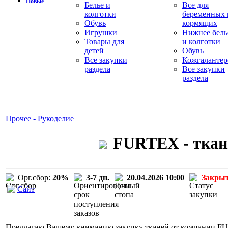
Новые
Белье и
Все для
колготки
беременных 
Обувь
кормящих
Игрушки
Нижнее бель
Товары для
и колготки
детей
Обувь
Все закупки
Кожгалантер
раздела
Все закупки
раздела
Прочее - Рукоделие
FURTEX - ткани
Орг.сбор:
20%
3-7 дн.
20.04.2026 10:00
Закры
Сайт
Предлагаю Вашему вниманию закупку тканей от компании F