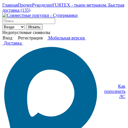
Главная
Прочее
Рукоделие
FURTEX - ткани метражом. Быстрая
доставка (135)
Искать
Недопустимые символы
Вход
Регистрация
Мобильная версия
Доставка
Как
пополнить
ЛС