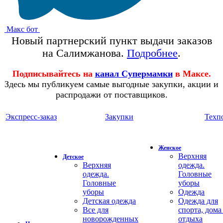
Макс бот
Новый партнерский пункт выдачи заказов
на Салимжанова.
Подробнее
.
Подписывайтесь на
канал Супермамки
в Максе.
Здесь мы публикуем самые выгодные закупки, акции и
распродажи от поставщиков.
Экспресс-заказ
Закупки
Техп
Женское
Верхняя
Детское
Верхняя
одежда.
одежда.
Головные
Головные
уборы
уборы
Одежда
Детская одежда
Одежда для
Все для
спорта, дома
новорожденных
отдыха