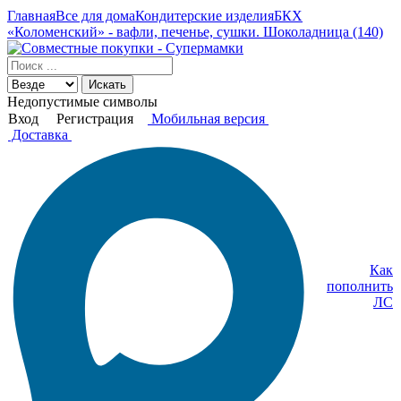
Главная
Все для дома
Кондитерские изделия
БКХ
«Коломенский» - вафли, печенье, сушки. Шоколадница (140)
Искать
Недопустимые символы
Вход
Регистрация
Мобильная версия
Доставка
Как
пополнить
ЛС