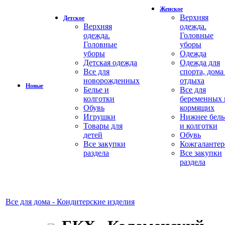
Женское
Верхняя
Детское
Верхняя
одежда.
одежда.
Головные
Головные
уборы
уборы
Одежда
Детская одежда
Одежда для
Все для
спорта, дома
новорожденных
отдыха
Новые
Белье и
Все для
колготки
беременных 
Обувь
кормящих
Игрушки
Нижнее бель
Товары для
и колготки
детей
Обувь
Все закупки
Кожгалантер
раздела
Все закупки
раздела
Все для дома - Кондитерские изделия