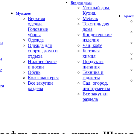
Все для дома
Уютный дом.
Кухня.
Мужское
Красот
Верхняя
Мебель
одежда.
Текстиль для
Головные
дома
уборы
Кондитерские
Одежда
изделия
 и
Одежда для
Чай, кофе
спорта, дома и
Бытовая
отдыха
химия
и
Нижнее белье
Продукты
и носки
питания
е
Обувь
Техника и
Кожгалантерея
гаджеты
Все закупки
Сад, огород,
ея
раздела
инструменты
Все закупки
раздела