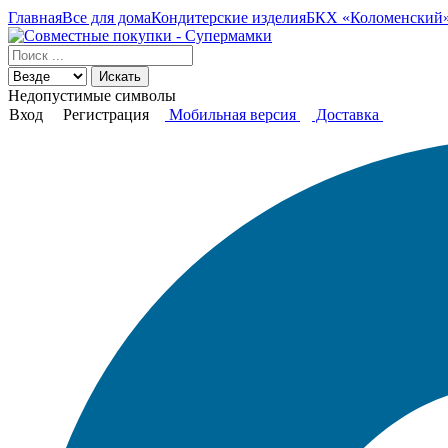
Главная
Все для дома
Кондитерские изделия
БКХ «Коломенский» 
Искать
Недопустимые символы
Вход
Регистрация
Мобильная версия
Доставка