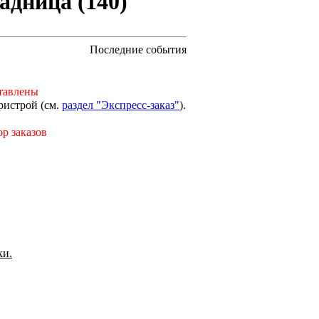
адница (140)
Последние события
тавлены
ристрой (см.
раздел "Экспресс-заказ"
).
р заказов
ки.