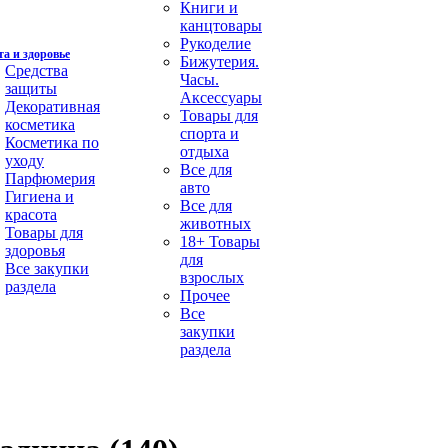
Книги и
канцтовары
Рукоделие
а и здоровье
Бижутерия.
Средства
Часы.
защиты
Аксессуары
Декоративная
Товары для
косметика
спорта и
Косметика по
отдыха
уходу
Все для
Парфюмерия
авто
Гигиена и
Все для
красота
животных
Товары для
18+ Товары
здоровья
для
Все закупки
взрослых
раздела
Прочее
Все
закупки
раздела