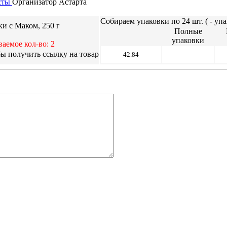
сты
Организатор
Астарта
Собираем упаковки по 24 шт. (
- упа
и с Маком, 250 г
Полные
упаковки
аемое кол-во: 2
42.84