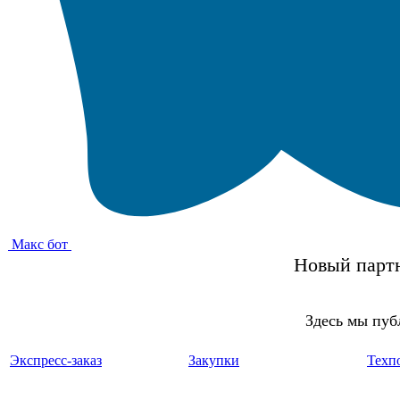
Макс бот
Новый партн
Здесь мы пуб
Экспресс-заказ
Закупки
Техп