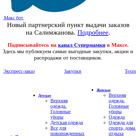
Макс бот
Новый партнерский пункт выдачи заказов
на Салимжанова.
Подробнее
.
Подписывайтесь на
канал Супермамки
в Максе.
Здесь мы публикуем самые выгодные закупки, акции и
распродажи от поставщиков.
Экспресс-заказ
Закупки
Техп
Женское
Верхняя
Детское
Верхняя
одежда.
одежда.
Головные
Головные
уборы
уборы
Одежда
Детская одежда
Одежда для
Все для
спорта, дома
новорожденных
отдыха