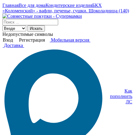
Главная
Все для дома
Кондитерские изделия
БКХ
«Коломенский» - вафли, печенье, сушки. Шоколадница (140)
Искать
Недопустимые символы
Вход
Регистрация
Мобильная версия
Доставка
Как
пополнить
ЛС