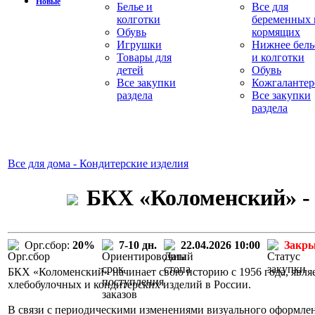
Новые
Белье и
Все для
колготки
беременных 
Обувь
кормящих
Игрушки
Нижнее бель
Товары для
и колготки
детей
Обувь
Все закупки
Кожгалантер
раздела
Все закупки
раздела
Все для дома - Кондитерские изделия
БКХ «Коломенский» - 
Орг.сбор:
20%
7-10 дн.
22.04.2026 10:00
Закр
БКХ «Коломенский» начинает свою историю с 1956 года, явля
хлебобулочных и кондитерских изделий в России.
В связи с периодическими изменениями визуального оформл