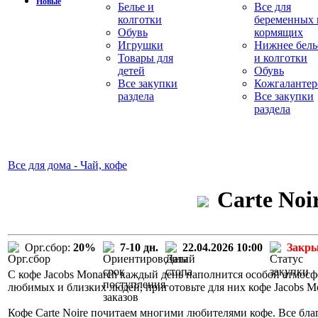
Новые
Белье и
Все для
колготки
беременных 
Обувь
кормящих
Игрушки
Нижнее бель
Товары для
и колготки
детей
Обувь
Все закупки
Кожгалантер
раздела
Все закупки
раздела
Все для дома - Чай, кофе
Carte Noi
Орг.сбор:
20%
7-10 дн.
22.04.2026 10:00
Закр
С кофе Jacobs Monarch каждый день наполнится особой атмосф
любимых и близких людей, приготовьте для них кофе Jacobs M
Кофе Carte Noire почитаем многими любителями кофе. Все бла