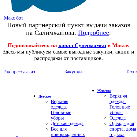
Макс бот
Новый партнерский пункт выдачи заказов
на Салимжанова.
Подробнее
.
Подписывайтесь на
канал Супермамки
в Максе.
Здесь мы публикуем самые выгодные закупки, акции и
распродажи от поставщиков.
Экспресс-заказ
Закупки
Техп
Женское
Верхняя
Детское
Верхняя
одежда.
одежда.
Головные
Головные
уборы
уборы
Одежда
Детская одежда
Одежда для
Все для
спорта, дома
новорожденных
отдыха