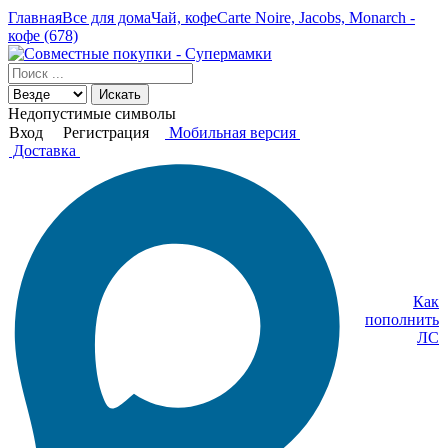
Главная
Все для дома
Чай, кофе
Carte Noire, Jacobs, Monarch -
кофе (678)
Искать
Недопустимые символы
Вход
Регистрация
Мобильная версия
Доставка
Как
пополнить
ЛС