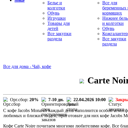
Новые
Белье и
Все для
колготки
беременных 
Обувь
кормящих
Игрушки
Нижнее бель
Товары для
и колготки
детей
Обувь
Все закупки
Кожгалантер
раздела
Все закупки
раздела
Все для дома - Чай, кофе
Carte Noi
Орг.сбор:
20%
7-10 дн.
22.04.2026 10:00
Закр
С кофе Jacobs Monarch каждый день наполнится особой атмосф
любимых и близких людей, приготовьте для них кофе Jacobs M
Кофе Carte Noire почитаем многими любителями кофе. Все бла