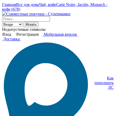
Главная
Все для дома
Чай, кофе
Carte Noire, Jacobs, Monarch -
кофе (678)
Искать
Недопустимые символы
Вход
Регистрация
Мобильная версия
Доставка
Как
пополнить
ЛС