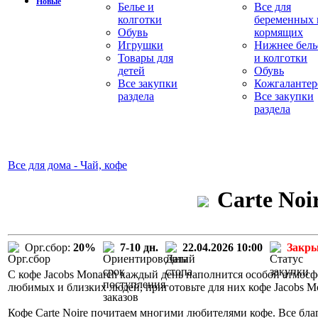
Новые
Белье и
Все для
колготки
беременных 
Обувь
кормящих
Игрушки
Нижнее бель
Товары для
и колготки
детей
Обувь
Все закупки
Кожгалантер
раздела
Все закупки
раздела
Все для дома - Чай, кофе
Carte Noi
Орг.сбор:
20%
7-10 дн.
22.04.2026 10:00
Закр
С кофе Jacobs Monarch каждый день наполнится особой атмосф
любимых и близких людей, приготовьте для них кофе Jacobs M
Кофе Carte Noire почитаем многими любителями кофе. Все бла