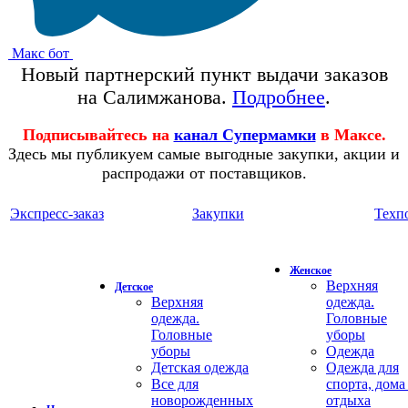
Макс бот
Новый партнерский пункт выдачи заказов
на Салимжанова.
Подробнее
.
Подписывайтесь на
канал Супермамки
в Максе.
Здесь мы публикуем самые выгодные закупки, акции и
распродажи от поставщиков.
Экспресс-заказ
Закупки
Техп
Женское
Верхняя
Детское
Верхняя
одежда.
одежда.
Головные
Головные
уборы
уборы
Одежда
Детская одежда
Одежда для
Все для
спорта, дома
новорожденных
отдыха