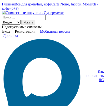
Главная
Все для дома
Чай, кофе
Carte Noire, Jacobs, Monarch -
кофе (678)
Искать
Недопустимые символы
Вход
Регистрация
Мобильная версия
Доставка
Как
пополнить
ЛС