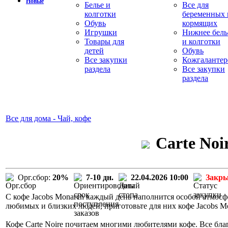
Новые
Белье и
Все для
колготки
беременных 
Обувь
кормящих
Игрушки
Нижнее бель
Товары для
и колготки
детей
Обувь
Все закупки
Кожгалантер
раздела
Все закупки
раздела
Все для дома - Чай, кофе
Carte Noi
Орг.сбор:
20%
7-10 дн.
22.04.2026 10:00
Закр
С кофе Jacobs Monarch каждый день наполнится особой атмосф
любимых и близких людей, приготовьте для них кофе Jacobs M
Кофе Carte Noire почитаем многими любителями кофе. Все бла