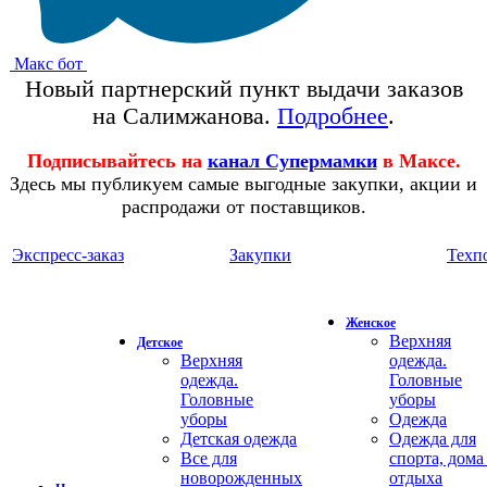
Макс бот
Новый партнерский пункт выдачи заказов
на Салимжанова.
Подробнее
.
Подписывайтесь на
канал Супермамки
в Максе.
Здесь мы публикуем самые выгодные закупки, акции и
распродажи от поставщиков.
Экспресс-заказ
Закупки
Техп
Женское
Верхняя
Детское
Верхняя
одежда.
одежда.
Головные
Головные
уборы
уборы
Одежда
Детская одежда
Одежда для
Все для
спорта, дома
новорожденных
отдыха