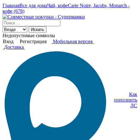
Главная
Все для дома
Чай, кофе
Carte Noire, Jacobs, Monarch -
кофе (678)
Искать
Недопустимые символы
Вход
Регистрация
Мобильная версия
Доставка
Как
пополнить
ЛС