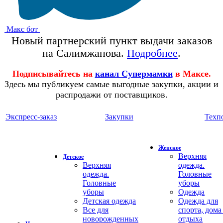
Макс бот
Новый партнерский пункт выдачи заказов
на Салимжанова.
Подробнее
.
Подписывайтесь на
канал Супермамки
в Максе.
Здесь мы публикуем самые выгодные закупки, акции и
распродажи от поставщиков.
Экспресс-заказ
Закупки
Техп
Женское
Верхняя
Детское
Верхняя
одежда.
одежда.
Головные
Головные
уборы
уборы
Одежда
Детская одежда
Одежда для
Все для
спорта, дома
новорожденных
отдыха