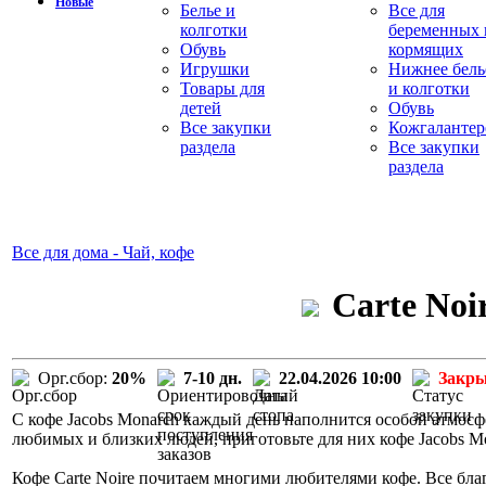
Новые
Белье и
Все для
колготки
беременных 
Обувь
кормящих
Игрушки
Нижнее бель
Товары для
и колготки
детей
Обувь
Все закупки
Кожгалантер
раздела
Все закупки
раздела
Все для дома - Чай, кофе
Carte Noi
Орг.сбор:
20%
7-10 дн.
22.04.2026 10:00
Закр
С кофе Jacobs Monarch каждый день наполнится особой атмосф
любимых и близких людей, приготовьте для них кофе Jacobs M
Кофе Carte Noire почитаем многими любителями кофе. Все бла