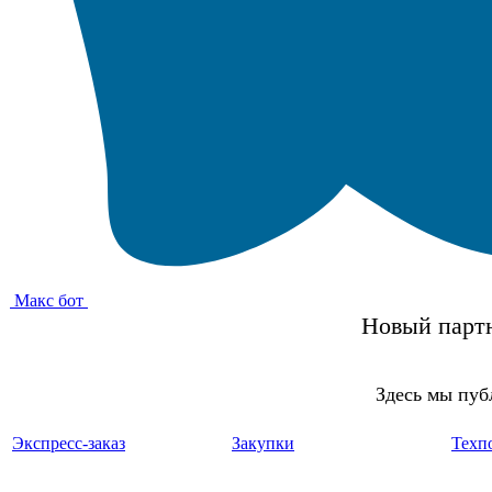
Макс бот
Новый партн
Здесь мы пуб
Экспресс-заказ
Закупки
Техп