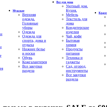
Все для дома
Уютный дом.
Кухня.
Мужское
Красот
Верхняя
Мебель
одежда.
Текстиль для
Головные
дома
уборы
Кондитерские
Одежда
изделия
 и
Одежда для
Чай, кофе
спорта, дома и
Бытовая
отдыха
химия
и
Нижнее белье
Продукты
и носки
питания
е
Обувь
Техника и
Кожгалантерея
гаджеты
Все закупки
Сад, огород,
ея
раздела
инструменты
Все закупки
раздела