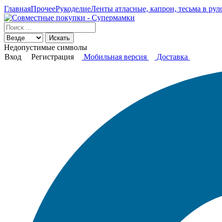
Главная
Прочее
Рукоделие
Ленты атласные, капрон, тесьма в рул
Искать
Недопустимые символы
Вход
Регистрация
Мобильная версия
Доставка