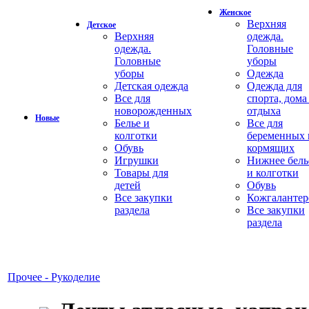
Женское
Верхняя
Детское
Верхняя
одежда.
одежда.
Головные
Головные
уборы
уборы
Одежда
Детская одежда
Одежда для
Все для
спорта, дома
новорожденных
отдыха
Новые
Белье и
Все для
колготки
беременных 
Обувь
кормящих
Игрушки
Нижнее бель
Товары для
и колготки
детей
Обувь
Все закупки
Кожгалантер
раздела
Все закупки
раздела
Прочее - Рукоделие