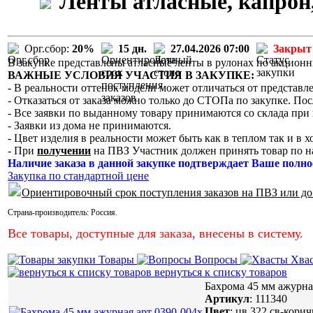
Ленты атласные, капрон,
Орг.сбор:
20%
15 дн.
27.04.2026 07:00
Закрыт
В закупке представлены атласные ленты в рулонах по акцион
ВАЖНЫЕ УСЛОВИЯ УЧАСТИЯ В ЗАКУПКЕ:
- В реальности оттенок модели может отличаться от представле
- Отказаться от заказа можно только до СТОПа по закупке. Пос
- Все заявки по выданному товару принимаются со склада при 
- Заявки из дома не принимаются.
- Цвет изделия в реальности может быть как в теплом так и в 
- При
получении
на ПВЗ Участник должен принять товар по н
Наличие заказа в данной закупке подтверждает Ваше полно
Закупка по стандартной цене
Ориентировочный срок поступления заказов на ПВЗ или до
Страна-производитель:
Россия
.
Все товары, доступные для заказа, внесены в систему.
Товары
Вопросы
Хва
вернуться к списку товаров
Бахрома 45 мм ажурна
Артикул
:
111340
Цвет
:
цв.322 св-корич