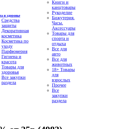
Книги и
канцтовары
Рукоделие
а и здоровье
Бижутерия.
Средства
Часы.
защиты
Аксессуары
Декоративная
Товары для
косметика
спорта и
Косметика по
отдыха
уходу
Все для
Парфюмерия
авто
Гигиена и
Все для
красота
животных
Товары для
18+ Товары
здоровья
для
Все закупки
взрослых
раздела
Прочее
Все
закупки
раздела