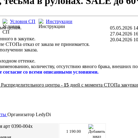
 тесьма в рулонах. SALE до 60
Условия СП
Инструкции
ным ценам.
05.05.2026 14
27.04.2026 16
нного в закупке.
20.04.2026 10
ле СТОПа отказ от заказа не принимается.
получении заказа.
холодном оттенке.
аименованию, количеству, отсутствию явного брака, внешних по
е согласие со всеми описанными условиями.
 Распределительного центра -
15
дней с момента СТОПа закупки
сты
Организатор
LedyDi
я арт 0390-004x
1 190.00
невая