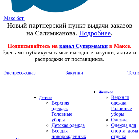
Макс бот
Новый партнерский пункт выдачи заказов
на Салимжанова.
Подробнее
.
Подписывайтесь на
канал Супермамки
в Максе.
Здесь мы публикуем самые выгодные закупки, акции и
распродажи от поставщиков.
Экспресс-заказ
Закупки
Техп
Женское
Верхняя
Детское
Верхняя
одежда.
одежда.
Головные
Головные
уборы
уборы
Одежда
Детская одежда
Одежда для
Все для
спорта, дома
новорожденных
отдыха