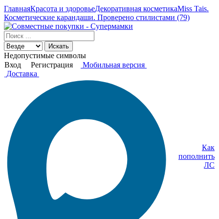
Главная
Красота и здоровье
Декоративная косметика
Miss Tais.
Косметические карандаши. Проверено стилистами (79)
Искать
Недопустимые символы
Вход
Регистрация
Мобильная версия
Доставка
Как
пополнить
ЛС