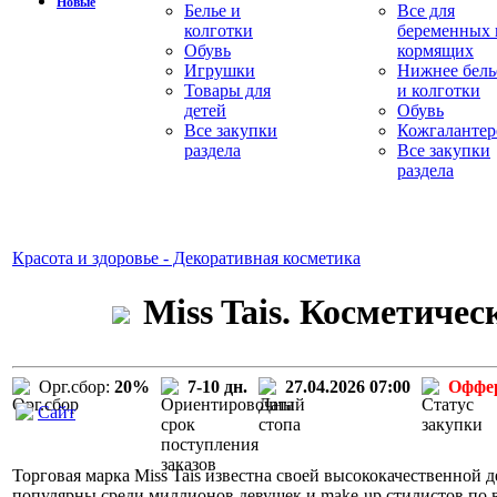
Новые
Белье и
Все для
колготки
беременных 
Обувь
кормящих
Игрушки
Нижнее бель
Товары для
и колготки
детей
Обувь
Все закупки
Кожгалантер
раздела
Все закупки
раздела
Красота и здоровье - Декоративная косметика
Miss Tais. Косметиче
Орг.сбор:
20%
7-10 дн.
27.04.2026 07:00
Оффе
Сайт
Торговая марка Miss Tais известна своей высококачественной д
популярны среди миллионов девушек и make-up стилистов по вс