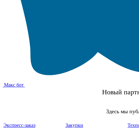
Макс бот
Новый партн
Здесь мы пуб
Экспресс-заказ
Закупки
Техп