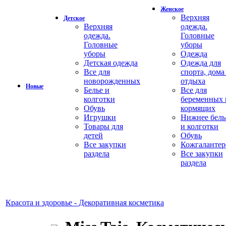
Женское
Верхняя
Детское
Верхняя
одежда.
одежда.
Головные
Головные
уборы
уборы
Одежда
Детская одежда
Одежда для
Все для
спорта, дома
новорожденных
отдыха
Новые
Белье и
Все для
колготки
беременных 
Обувь
кормящих
Игрушки
Нижнее бель
Товары для
и колготки
детей
Обувь
Все закупки
Кожгалантер
раздела
Все закупки
раздела
Красота и здоровье - Декоративная косметика