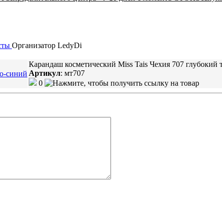
сты
Организатор
LedyDi
Карандаш косметический Miss Tais Чехия 707 глубокий
Артикул
:
мт707
0