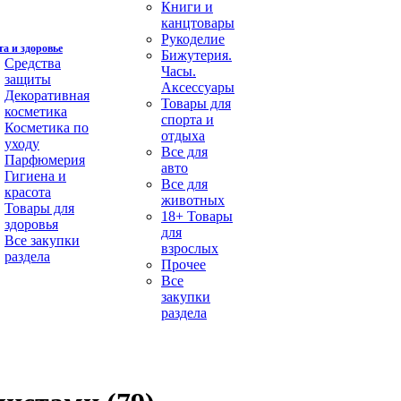
Книги и
канцтовары
Рукоделие
а и здоровье
Бижутерия.
Средства
Часы.
защиты
Аксессуары
Декоративная
Товары для
косметика
спорта и
Косметика по
отдыха
уходу
Все для
Парфюмерия
авто
Гигиена и
Все для
красота
животных
Товары для
18+ Товары
здоровья
для
Все закупки
взрослых
раздела
Прочее
Все
закупки
раздела