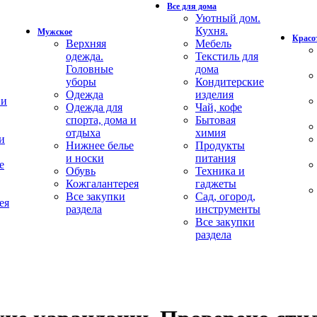
Все для дома
Уютный дом.
Кухня.
Мужское
Красот
Верхняя
Мебель
одежда.
Текстиль для
Головные
дома
уборы
Кондитерские
Одежда
изделия
 и
Одежда для
Чай, кофе
спорта, дома и
Бытовая
отдыха
химия
и
Нижнее белье
Продукты
и носки
питания
е
Обувь
Техника и
Кожгалантерея
гаджеты
Все закупки
Сад, огород,
ея
раздела
инструменты
Все закупки
раздела