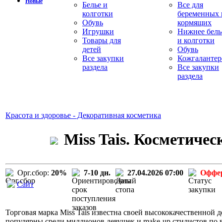
Новые
Белье и
Все для
колготки
беременных 
Обувь
кормящих
Игрушки
Нижнее бель
Товары для
и колготки
детей
Обувь
Все закупки
Кожгалантер
раздела
Все закупки
раздела
Красота и здоровье - Декоративная косметика
Miss Tais. Косметиче
Орг.сбор:
20%
7-10 дн.
27.04.2026 07:00
Оффе
Сайт
Торговая марка Miss Tais известна своей высококачественной д
популярны среди миллионов девушек и make-up стилистов по вс