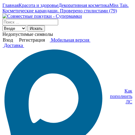
Главная
Красота и здоровье
Декоративная косметика
Miss Tais.
Косметические карандаши. Проверено стилистами (79)
Искать
Недопустимые символы
Вход
Регистрация
Мобильная версия
Доставка
Как
пополнить
ЛС