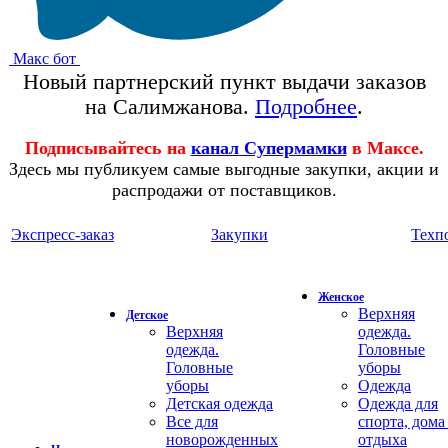
Макс бот
Новый партнерский пункт выдачи заказов
на Салимжанова.
Подробнее
.
Подписывайтесь на
канал Супермамки
в Максе.
Здесь мы публикуем самые выгодные закупки, акции и
распродажи от поставщиков.
Экспресс-заказ
Закупки
Техп
Женское
Верхняя
Детское
Верхняя
одежда.
одежда.
Головные
Головные
уборы
уборы
Одежда
Детская одежда
Одежда для
Все для
спорта, дома
новорожденных
отдыха