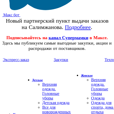
Макс бот
Новый партнерский пункт выдачи заказов
на Салимжанова.
Подробнее
.
Подписывайтесь на
канал Супермамки
в Максе.
Здесь мы публикуем самые выгодные закупки, акции и
распродажи от поставщиков.
Экспресс-заказ
Закупки
Техп
Женское
Верхняя
Детское
Верхняя
одежда.
одежда.
Головные
Головные
уборы
уборы
Одежда
Детская одежда
Одежда для
Все для
спорта, дома
новорожденных
отдыха