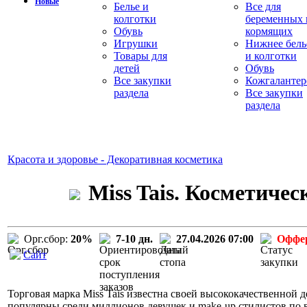
Новые
Белье и
Все для
колготки
беременных 
Обувь
кормящих
Игрушки
Нижнее бель
Товары для
и колготки
детей
Обувь
Все закупки
Кожгалантер
раздела
Все закупки
раздела
Красота и здоровье - Декоративная косметика
Miss Tais. Косметиче
Орг.сбор:
20%
7-10 дн.
27.04.2026 07:00
Оффе
Сайт
Торговая марка Miss Tais известна своей высококачественной д
популярны среди миллионов девушек и make-up стилистов по вс