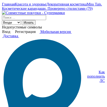
Главная
Красота и здоровье
Декоративная косметика
Miss Tais.
Косметические карандаши. Проверено стилистами (79)
Искать
Недопустимые символы
Вход
Регистрация
Мобильная версия
Доставка
Как
пополнить
ЛС