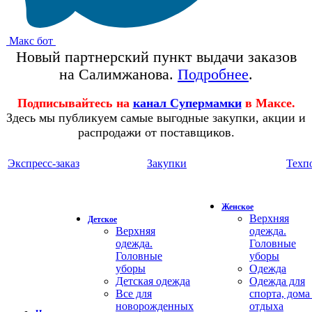
Макс бот
Новый партнерский пункт выдачи заказов
на Салимжанова.
Подробнее
.
Подписывайтесь на
канал Супермамки
в Максе.
Здесь мы публикуем самые выгодные закупки, акции и
распродажи от поставщиков.
Экспресс-заказ
Закупки
Техп
Женское
Верхняя
Детское
Верхняя
одежда.
одежда.
Головные
Головные
уборы
уборы
Одежда
Детская одежда
Одежда для
Все для
спорта, дома
новорожденных
отдыха