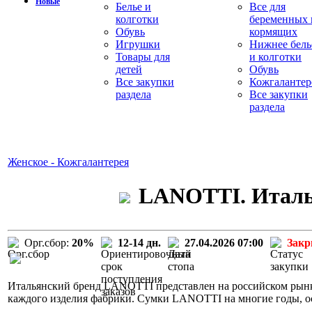
Новые
Белье и
Все для
колготки
беременных 
Обувь
кормящих
Игрушки
Нижнее бель
Товары для
и колготки
детей
Обувь
Все закупки
Кожгалантер
раздела
Все закупки
раздела
Женское - Кожгалантерея
LANOTTI. Италья
Орг.сбор:
20%
12-14 дн.
27.04.2026 07:00
Зак
Итальянский бренд LANOTTI представлен на российском рынке
каждого изделия фабрики. Сумки LANOTTI на многие годы, о