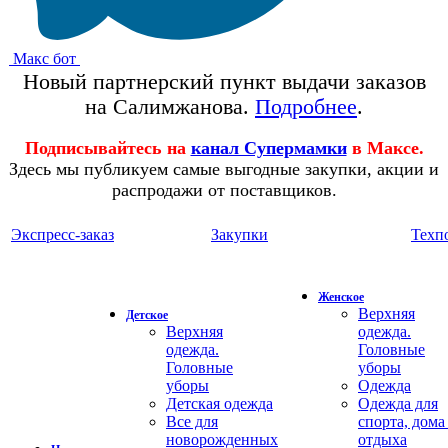
Макс бот
Новый партнерский пункт выдачи заказов
на Салимжанова.
Подробнее
.
Подписывайтесь на
канал Супермамки
в Максе.
Здесь мы публикуем самые выгодные закупки, акции и
распродажи от поставщиков.
Экспресс-заказ
Закупки
Техп
Женское
Верхняя
Детское
Верхняя
одежда.
одежда.
Головные
Головные
уборы
уборы
Одежда
Детская одежда
Одежда для
Все для
спорта, дома
новорожденных
отдыха