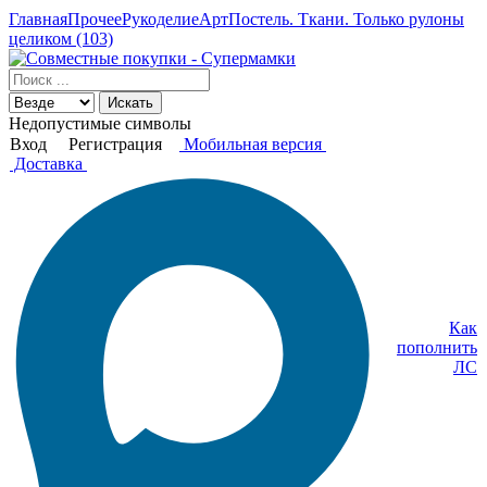
Главная
Прочее
Рукоделие
АртПостель. Ткани. Только рулоны
целиком (103)
Искать
Недопустимые символы
Вход
Регистрация
Мобильная версия
Доставка
Как
пополнить
ЛС