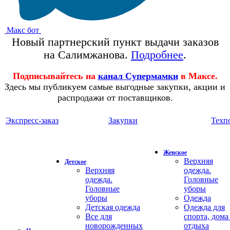
Макс бот
Новый партнерский пункт выдачи заказов
на Салимжанова.
Подробнее
.
Подписывайтесь на
канал Супермамки
в Максе.
Здесь мы публикуем самые выгодные закупки, акции и
распродажи от поставщиков.
Экспресс-заказ
Закупки
Техп
Женское
Верхняя
Детское
Верхняя
одежда.
одежда.
Головные
Головные
уборы
уборы
Одежда
Детская одежда
Одежда для
Все для
спорта, дома
новорожденных
отдыха