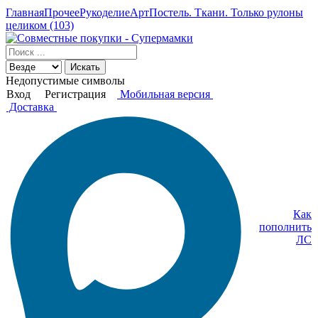
Главная
Прочее
Рукоделие
АртПостель. Ткани. Только рулоны
целиком (103)
Искать
Недопустимые символы
Вход
Регистрация
Мобильная версия
Доставка
Как
пополнить
ЛС