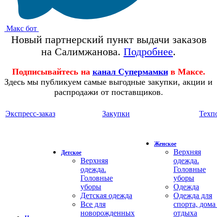
Макс бот
Новый партнерский пункт выдачи заказов
на Салимжанова.
Подробнее
.
Подписывайтесь на
канал Супермамки
в Максе.
Здесь мы публикуем самые выгодные закупки, акции и
распродажи от поставщиков.
Экспресс-заказ
Закупки
Техп
Женское
Верхняя
Детское
Верхняя
одежда.
одежда.
Головные
Головные
уборы
уборы
Одежда
Детская одежда
Одежда для
Все для
спорта, дома
новорожденных
отдыха