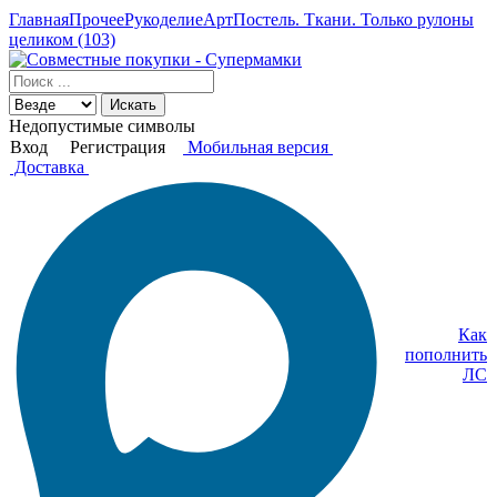
Главная
Прочее
Рукоделие
АртПостель. Ткани. Только рулоны
целиком (103)
Искать
Недопустимые символы
Вход
Регистрация
Мобильная версия
Доставка
Как
пополнить
ЛС